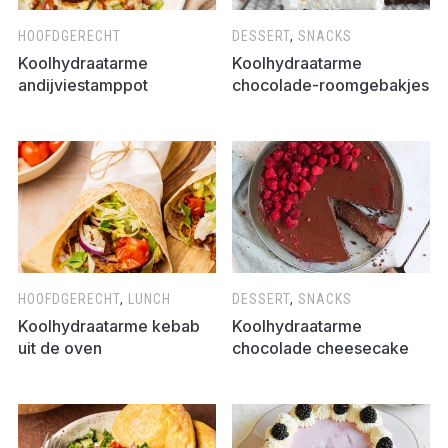
HOOFDGERECHT
DESSERT
,
SNACKS
Koolhydraatarme
Koolhydraatarme
andijviestamppot
chocolade-roomgebakjes
HOOFDGERECHT
,
LUNCH
DESSERT
,
SNACKS
Koolhydraatarme kebab
Koolhydraatarme
uit de oven
chocolade cheesecake