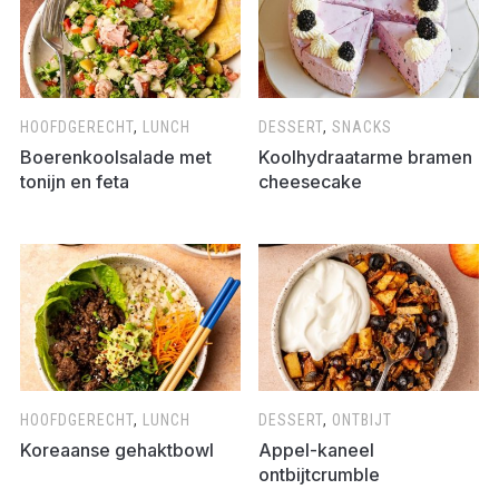
HOOFDGERECHT
,
LUNCH
DESSERT
,
SNACKS
Boerenkoolsalade met
Koolhydraatarme bramen
tonijn en feta
cheesecake
HOOFDGERECHT
,
LUNCH
DESSERT
,
ONTBIJT
Koreaanse gehaktbowl
Appel-kaneel
ontbijtcrumble