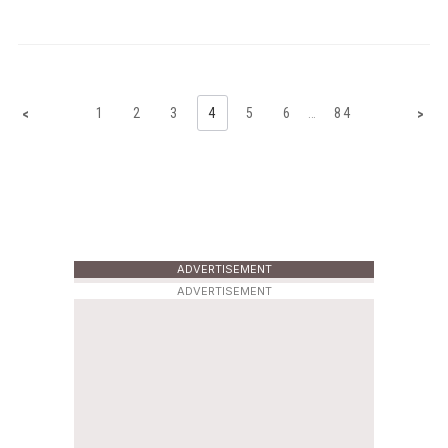
1
2
3
4
5
6
…
84
<
>
ADVERTISEMENT
ADVERTISEMENT