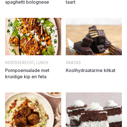
spaghetti bolognese
taart
HOOFDGERECHT
,
LUNCH
SNACKS
Pompoensalade met
Koolhydraatarme kitkat
kruidige kip en feta