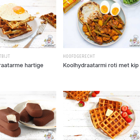
TBIJT
HOOFDGERECHT
raatarme hartige
Koolhydraatarmi roti met kip