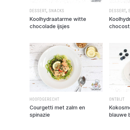
DESSERT
,
SNACKS
DESSERT
,
Koolhydraatarme witte
Koolhyd
chocolade ijsjes
chocost
HOOFDGERECHT
ONTBIJT
Courgetti met zalm en
Kokosme
spinazie
blauwe 