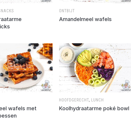
SNACKS
ONTBIJT
raatarme
Amandelmeel wafels
icks
HOOFDGERECHT
,
LUNCH
el wafels met
Koolhydraatarme poké bowl
bessen