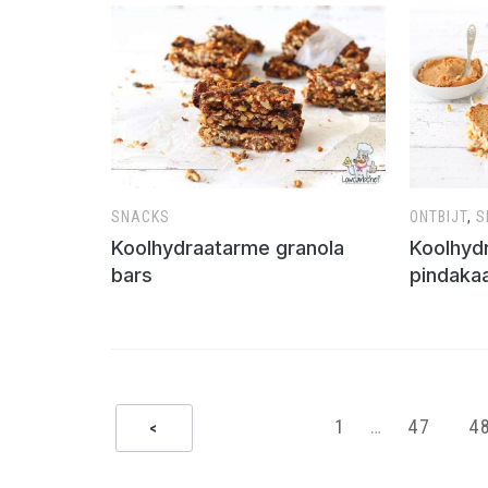
SNACKS
ONTBIJT
,
S
Koolhydraatarme granola
Koolhyd
bars
pindaka
1
…
47
4
<