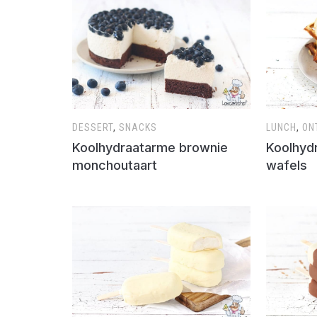
DESSERT
,
SNACKS
LUNCH
,
ON
Koolhydraatarme brownie
Koolhyd
monchoutaart
wafels