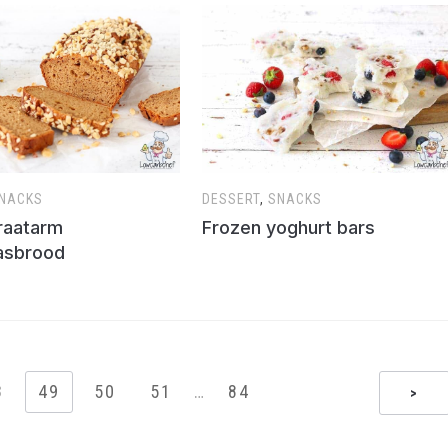
NACKS
DESSERT
,
SNACKS
raatarm
Frozen yoghurt bars
asbrood
8
49
50
51
…
84
>