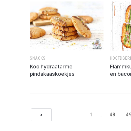
HOOFDGER
SNACKS
Flammku
Koolhydraatarme
en baco
pindakaaskoekjes
1
…
48
4
<