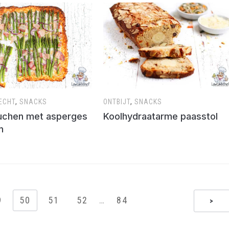
ECHT
,
SNACKS
ONTBIJT
,
SNACKS
chen met asperges
Koolhydraatarme paasstol
n
9
50
51
52
…
84
>