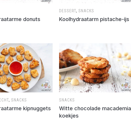
DESSERT
,
SNACKS
raatarme donuts
Koolhydraatarm pistache-ijs
ECHT
,
SNACKS
SNACKS
raatarme kipnuggets
Witte chocolade macademia
koekjes