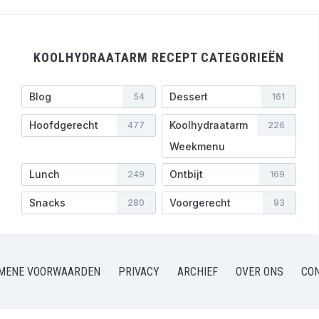
KOOLHYDRAATARM RECEPT CATEGORIEËN
Blog
Dessert
54
161
Hoofdgerecht
Koolhydraatarm
477
226
Weekmenu
Lunch
Ontbijt
249
169
Snacks
Voorgerecht
280
93
MENE VOORWAARDEN
PRIVACY
ARCHIEF
OVER ONS
CO