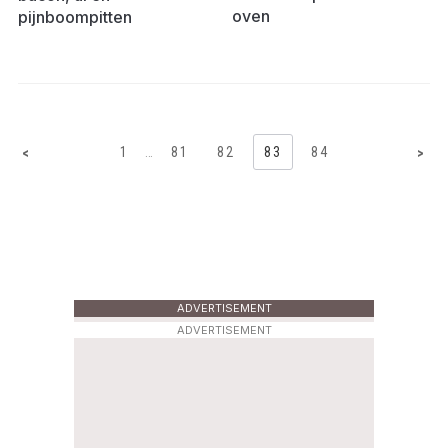
oven
pijnboompitten
1
…
81
82
83
84
<
>
ADVERTISEMENT
ADVERTISEMENT