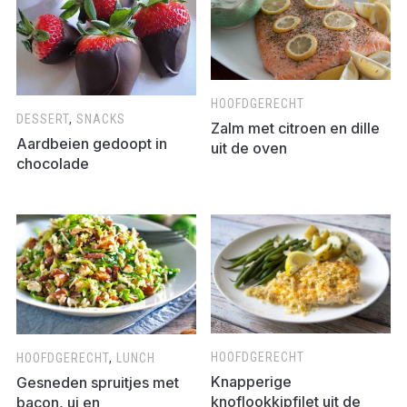
HOOFDGERECHT
DESSERT
,
SNACKS
Zalm met citroen en dille
Aardbeien gedoopt in
uit de oven
chocolade
HOOFDGERECHT
HOOFDGERECHT
,
LUNCH
Knapperige
Gesneden spruitjes met
knoflookkipfilet uit de
bacon, ui en