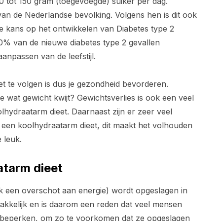
0 tot 150 gram (toegevoegde) suiker per dag.
an de Nederlandse bevolking. Volgens hen is dit ook
e kans op het ontwikkelen van Diabetes type 2
 40% van de nieuwe diabetes type 2 gevallen
passen van de leefstijl.
 te volgen is dus je gezondheid bevorderen.
 je wat gewicht kwijt? Gewichtsverlies is ook een veel
ydraatarm dieet. Daarnaast zijn er zeer veel
p een koolhydraatarm dieet, dit maakt het volhouden
 leuk.
atarm dieet
jk een overschot aan energie) wordt opgeslagen in
 makkelijk en is daarom een reden dat veel mensen
e beperken, om zo te voorkomen dat ze opgeslagen