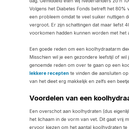
dag. Gemiddeld eten wij Nederlanders zo’n 10
Volgens het Diabetes Fonds betreft het 80% v
een probleem omdat te veel suiker nuttigen d
vergroot. Er zijn schattingen dat maar liefst
voorkomen hadden kunnen worden met het aan
Een goede reden om een koolhydraatarm dieet
Misschien wil je een gezondere leefstijl of wil
genoemde reden om over te gaan op een koolh
lekkere recepten
te vinden die aansluiten o
van het dieet erg makkelijk en zelfs een beetje
Voordelen van een koolhydra
Een overschot aan koolhydraten (dus eigenli
het lichaam in de vorm van vet. Dit gaat vrij
ervoor kiezen om het aantal koolhydraten t