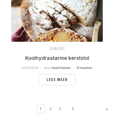
SNACKS
Koolhydraatarme kerststol
07/12/2024
door
Quint Kames
13 reacties
LEES MEER
1
2
3
…
5
>