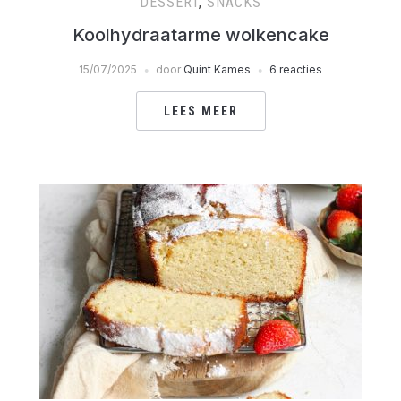
DESSERT
,
SNACKS
Koolhydraatarme wolkencake
15/07/2025
door
Quint Kames
6 reacties
LEES MEER