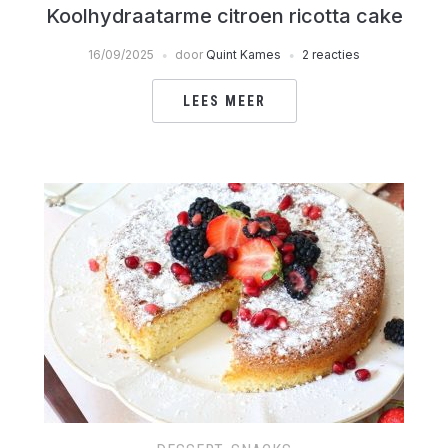
Koolhydraatarme citroen ricotta cake
16/09/2025
door
Quint Kames
2 reacties
LEES MEER