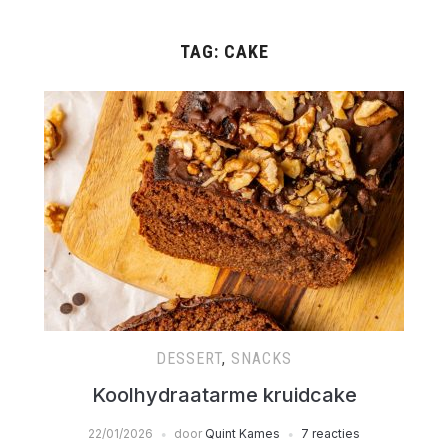
TAG:
CAKE
DESSERT
,
SNACKS
Koolhydraatarme kruidcake
22/01/2026
door
Quint Kames
7 reacties