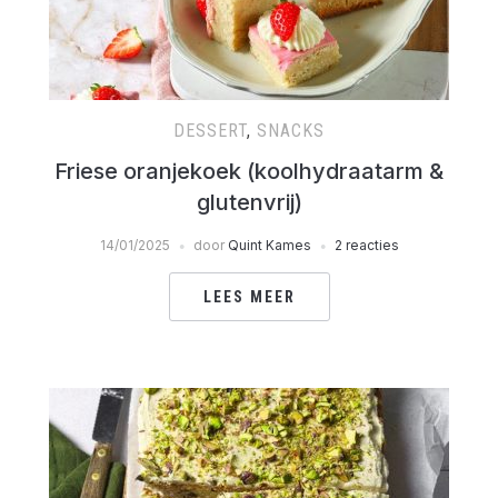
DESSERT
,
SNACKS
Friese oranjekoek (koolhydraatarm &
glutenvrij)
14/01/2025
door
Quint Kames
2 reacties
LEES MEER