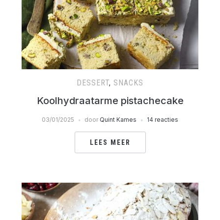
DESSERT
,
SNACKS
Koolhydraatarme pistachecake
03/01/2025
door
Quint Kames
14 reacties
LEES MEER