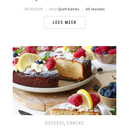
26/10/2025
door
Quint Kames
46 reacties
LEES MEER
DESSERT
,
SNACKS