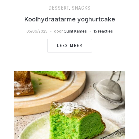
DESSERT
,
SNACKS
Koolhydraatarme yoghurtcake
05/06/2025
door
Quint Kames
15 reacties
LEES MEER