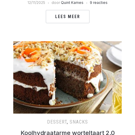
12/11/2025
door
Quint Kames
9 reacties
LEES MEER
DESSERT
,
SNACKS
Koolhydraatarme worteltaart 2.0