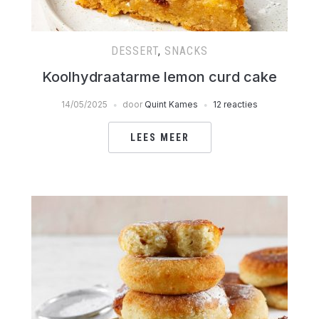
DESSERT
,
SNACKS
Koolhydraatarme lemon curd cake
14/05/2025
door
Quint Kames
12 reacties
LEES MEER