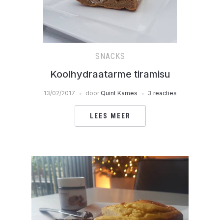
SNACKS
Koolhydraatarme tiramisu
13/02/2017
door
Quint Kames
3 reacties
LEES MEER