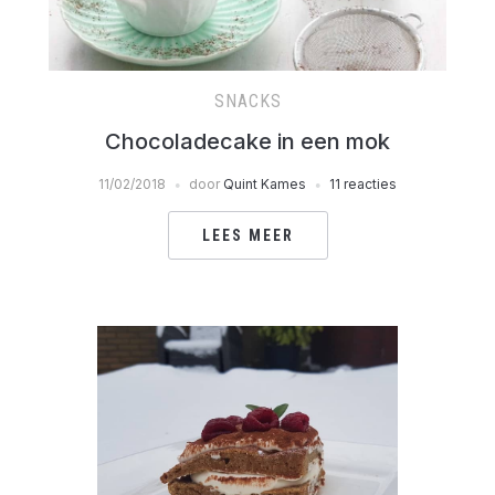
SNACKS
Chocoladecake in een mok
11/02/2018
door
Quint Kames
11 reacties
LEES MEER