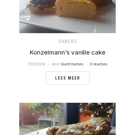
SNACKS
Konzelmann’s vanille cake
11/12/2016
door
Quint Kames
0 reacties
LEES MEER