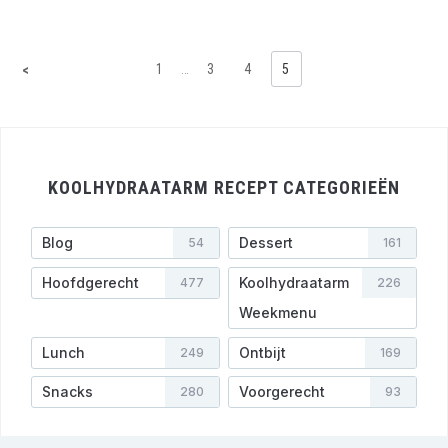
1
…
3
4
5
<
KOOLHYDRAATARM RECEPT CATEGORIEËN
Blog
Dessert
54
161
Hoofdgerecht
Koolhydraatarm
477
226
Weekmenu
Lunch
Ontbijt
249
169
Snacks
Voorgerecht
280
93