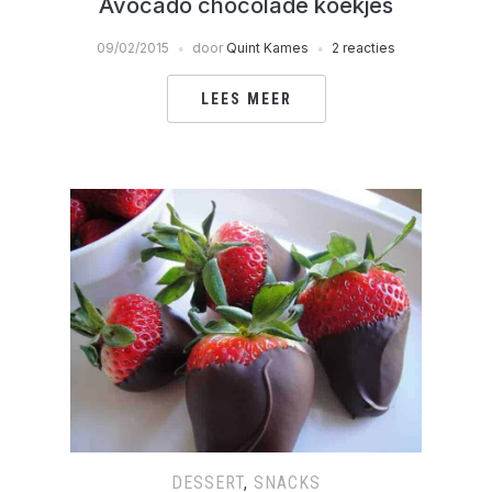
Avocado chocolade koekjes
09/02/2015
door
Quint Kames
2 reacties
LEES MEER
DESSERT
,
SNACKS