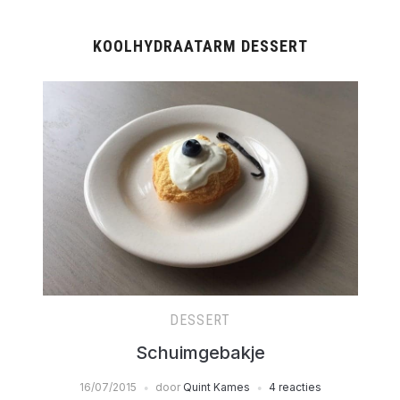
KOOLHYDRAATARM DESSERT
DESSERT
Schuimgebakje
16/07/2015
door
Quint Kames
4 reacties