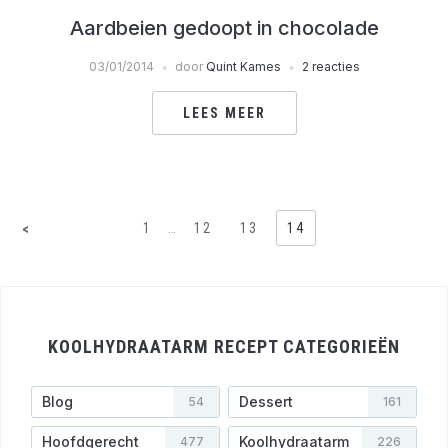
Aardbeien gedoopt in chocolade
03/01/2014
door
Quint Kames
2 reacties
LEES MEER
1
…
12
13
14
<
KOOLHYDRAATARM RECEPT CATEGORIEËN
Blog
Dessert
54
161
Hoofdgerecht
Koolhydraatarm
477
226