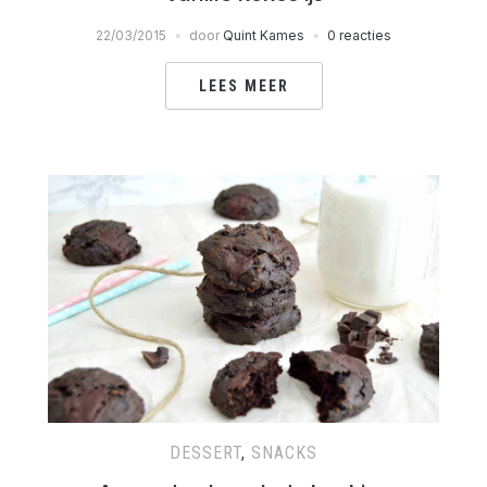
22/03/2015
door
Quint Kames
0 reacties
LEES MEER
DESSERT
,
SNACKS