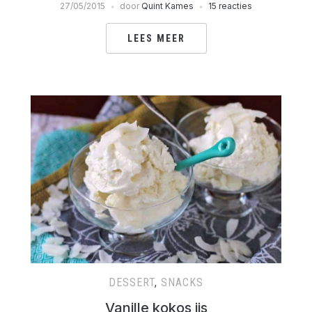
27/05/2015
door
Quint Kames
15 reacties
LEES MEER
DESSERT
,
SNACKS
Vanille kokos ijs