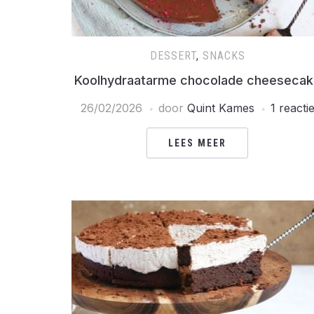
DESSERT
,
SNACKS
Koolhydraatarme chocolade cheesecak
26/02/2026
door
Quint Kames
1 reacti
LEES MEER