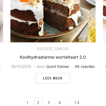
DESSERT
,
SNACKS
Koolhydraatarme worteltaart 2.0
s
26/10/2025
door
Quint Kames
46 reacties
LEES MEER
1
2
3
4
…
14