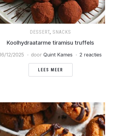
DESSERT
,
SNACKS
Koolhydraatarme tiramisu truffels
16/12/2025
door
Quint Kames
2 reacties
LEES MEER