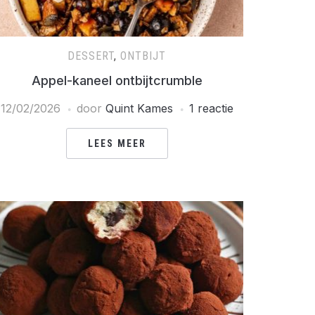
DESSERT
,
ONTBIJT
Appel-kaneel ontbijtcrumble
12/02/2026
door
Quint Kames
1 reactie
LEES MEER