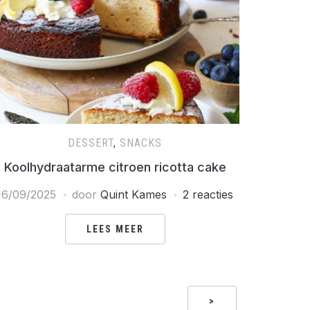
DESSERT
,
SNACKS
Koolhydraatarme citroen ricotta cake
16/09/2025
door
Quint Kames
2 reacties
LEES MEER
>