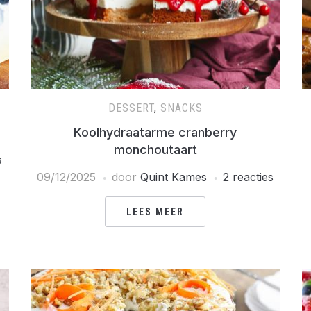
DESSERT
,
SNACKS
Koolhydraatarme cranberry
monchoutaart
s
09/12/2025
door
Quint Kames
2 reacties
LEES MEER