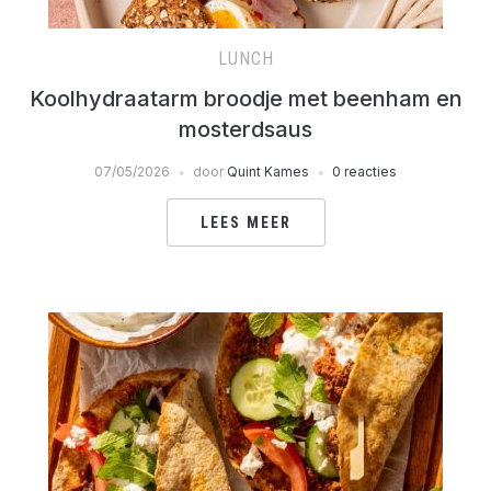
LUNCH
Koolhydraatarm broodje met beenham en
mosterdsaus
07/05/2026
door
Quint Kames
0 reacties
LEES MEER