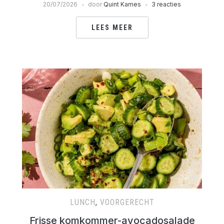
20/07/2026
door
Quint Kames
3 reacties
LEES MEER
LUNCH
,
VOORGERECHT
Frisse komkommer-avocadosalade