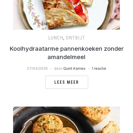
LUNCH
,
ONTBIJT
Koolhydraatarme pannenkoeken zonder
amandelmeel
07/04/2026
door
Quint Kames
1 reactie
LEES MEER