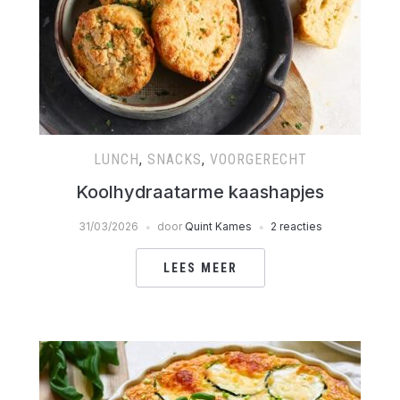
LUNCH
,
SNACKS
,
VOORGERECHT
Koolhydraatarme kaashapjes
31/03/2026
door
Quint Kames
2 reacties
LEES MEER