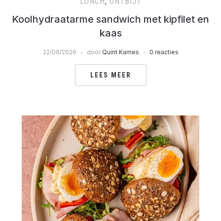
LUNCH
,
ONTBIJT
Koolhydraatarme sandwich met kipfilet en
kaas
22/06/2026
door
Quint Kames
0 reacties
LEES MEER