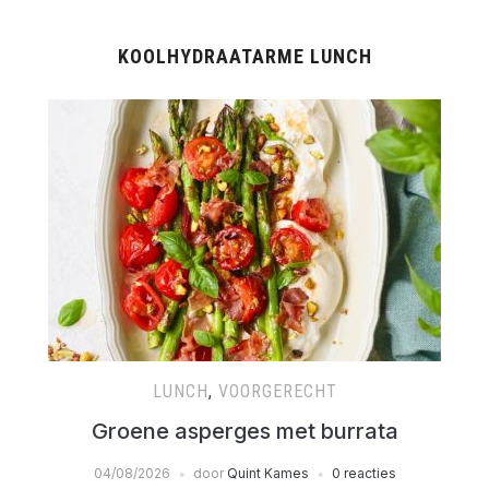
KOOLHYDRAATARME LUNCH
LUNCH
,
VOORGERECHT
Groene asperges met burrata
04/08/2026
door
Quint Kames
0 reacties