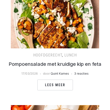
HOOFDGERECHT
,
LUNCH
Pompoensalade met kruidige kip en feta
17/03/2026
door
Quint Kames
3 reacties
LEES MEER