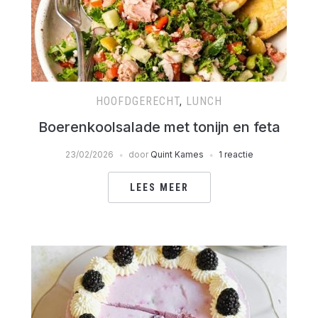
HOOFDGERECHT
,
LUNCH
Boerenkoolsalade met tonijn en feta
23/02/2026
door
Quint Kames
1 reactie
LEES MEER