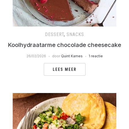
DESSERT
,
SNACKS
Koolhydraatarme chocolade cheesecake
26/02/2026
door
Quint Kames
1 reactie
LEES MEER