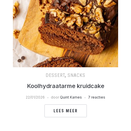
DESSERT
,
SNACKS
Koolhydraatarme kruidcake
22/01/2026
door
Quint Kames
7 reacties
LEES MEER