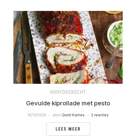
HOOFDGERECHT
Gevulde kiprollade met pesto
10/12/2025
door
Quint Kames
2 reacties
LEES MEER