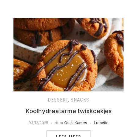
DESSERT
,
SNACKS
Koolhydraatarme twixkoekjes
03/12/2025
door
Quint Kames
1 reactie