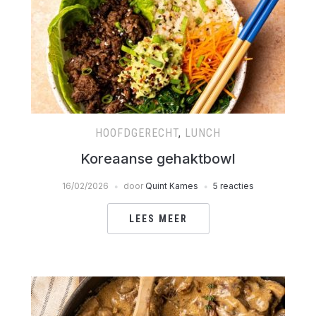
HOOFDGERECHT
,
LUNCH
Koreaanse gehaktbowl
16/02/2026
door
Quint Kames
5 reacties
LEES MEER