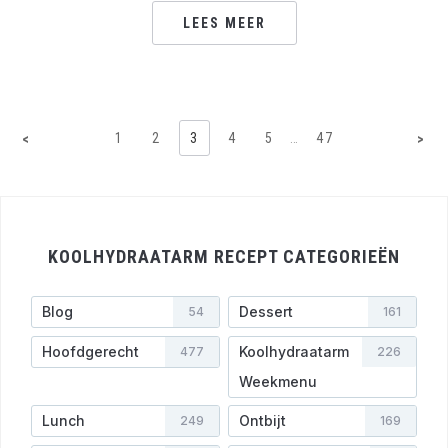
LEES MEER
1
2
3
4
5
…
47
<
>
KOOLHYDRAATARM RECEPT CATEGORIEËN
Blog
Dessert
54
161
Hoofdgerecht
Koolhydraatarm
477
226
Weekmenu
Lunch
Ontbijt
249
169