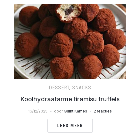
DESSERT
,
SNACKS
Koolhydraatarme tiramisu truffels
16/12/2025
door
Quint Kames
2 reacties
LEES MEER