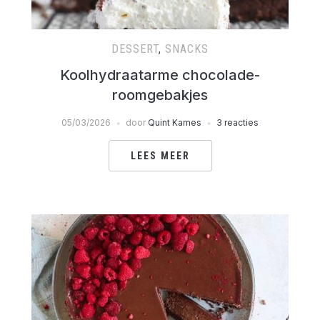
DESSERT
,
SNACKS
Koolhydraatarme chocolade-
roomgebakjes
05/03/2026
door
Quint Kames
3 reacties
LEES MEER