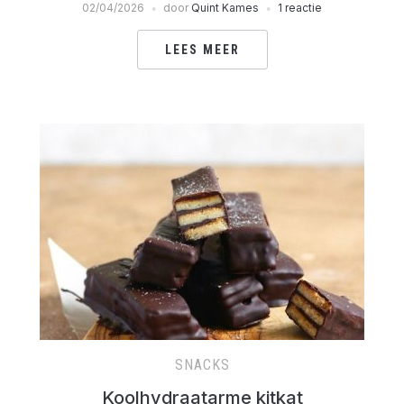
02/04/2026
door
Quint Kames
1 reactie
LEES MEER
SNACKS
Koolhydraatarme kitkat