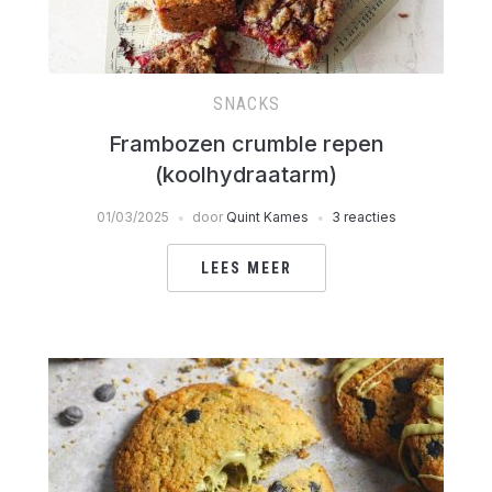
SNACKS
Frambozen crumble repen
(koolhydraatarm)
01/03/2025
door
Quint Kames
3 reacties
LEES MEER