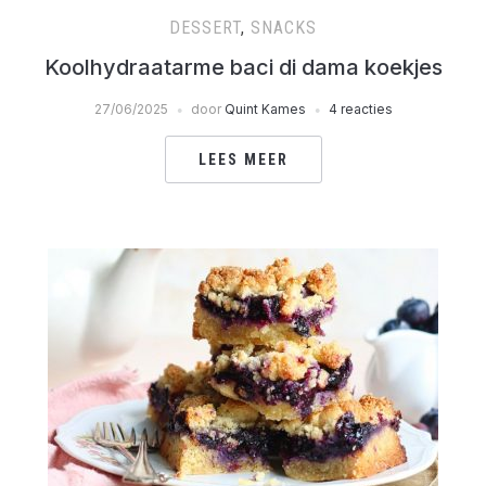
DESSERT
,
SNACKS
Koolhydraatarme baci di dama koekjes
27/06/2025
door
Quint Kames
4 reacties
LEES MEER