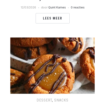
12/03/2026
door
Quint Kames
0 reacties
LEES MEER
DESSERT
,
SNACKS