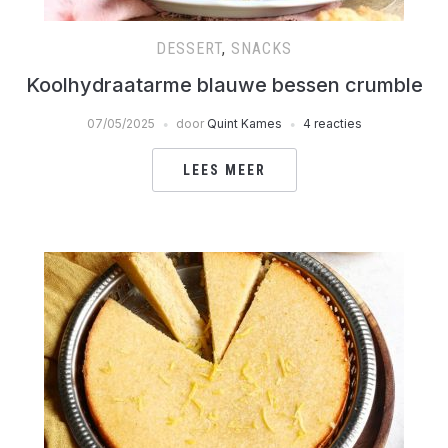
DESSERT
,
SNACKS
Koolhydraatarme blauwe bessen crumble
07/05/2025
door
Quint Kames
4 reacties
LEES MEER