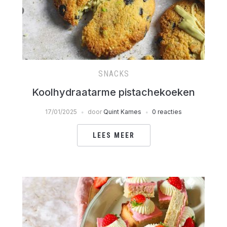
SNACKS
Koolhydraatarme pistachekoeken
17/01/2025
door
Quint Kames
0 reacties
LEES MEER