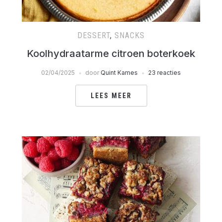
DESSERT
,
SNACKS
Koolhydraatarme citroen boterkoek
02/04/2025
door
Quint Kames
23 reacties
LEES MEER