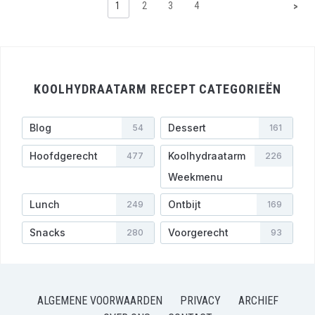
1
2
3
4
>
KOOLHYDRAATARM RECEPT CATEGORIEËN
Blog
Dessert
54
161
Hoofdgerecht
Koolhydraatarm
477
226
Weekmenu
Lunch
Ontbijt
249
169
Snacks
Voorgerecht
280
93
ALGEMENE VOORWAARDEN
PRIVACY
ARCHIEF