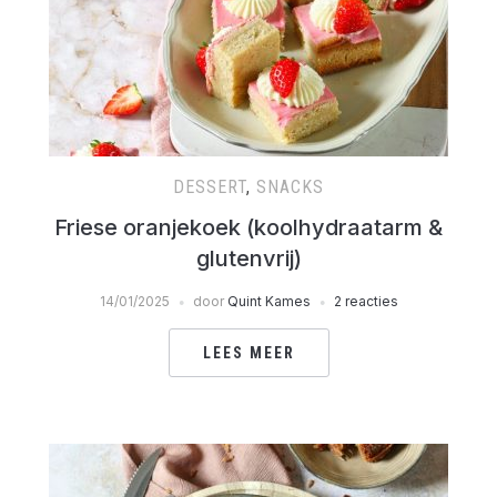
DESSERT
,
SNACKS
Friese oranjekoek (koolhydraatarm &
glutenvrij)
14/01/2025
door
Quint Kames
2 reacties
LEES MEER