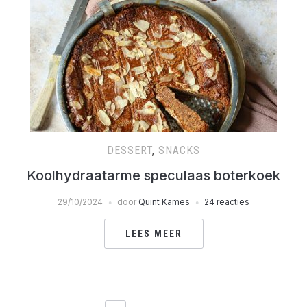
DESSERT
,
SNACKS
Koolhydraatarme speculaas boterkoek
29/10/2024
door
Quint Kames
24 reacties
LEES MEER