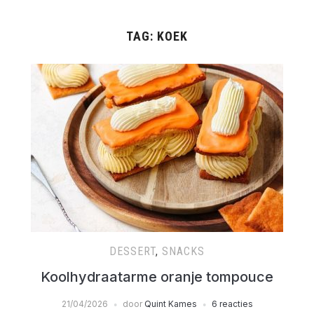
TAG:
KOEK
DESSERT
,
SNACKS
Koolhydraatarme oranje tompouce
21/04/2026
door
Quint Kames
6 reacties