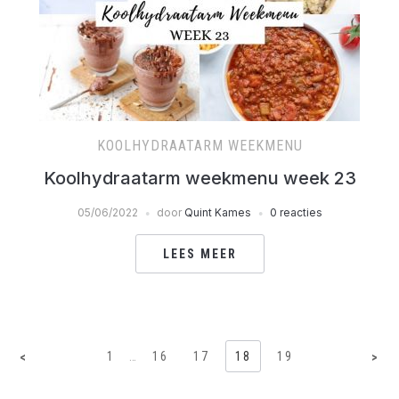
KOOLHYDRAATARM WEEKMENU
Koolhydraatarm weekmenu week 23
05/06/2022
door
Quint Kames
0 reacties
LEES MEER
1
…
16
17
18
19
<
>