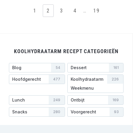
1
2
3
4
…
19
KOOLHYDRAATARM RECEPT CATEGORIEËN
Blog
Dessert
54
161
Hoofdgerecht
Koolhydraatarm
477
226
Weekmenu
Lunch
Ontbijt
249
169
Snacks
Voorgerecht
280
93