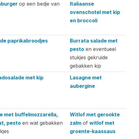
h
Diner
nburger
op een bedje van
Italiaanse
ovenschotel met kip
en broccoli
de paprikabroodjes
Burrata salade met
pesto
en eventueel
stukjes gekruide
gebakken kip
dosalade met kip
Lasagne met
aubergine
e met buffelmozzarella,
Witlof met gerookte
t, pesto
en wat gebakken
zalm
of
witlof met
kjes
groente-kaassaus