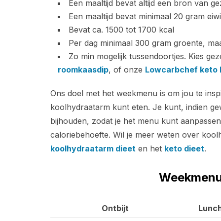
Een maaltijd bevat altijd een bron van ge
Een maaltijd bevat minimaal 20 gram eiwi
Bevat ca. 1500 tot 1700 kcal
Per dag minimaal 300 gram groente, maar
Zo min mogelijk tussendoortjes. Kies ge
roomkaasdip
, of onze
Lowcarbchef keto 
Ons doel met het weekmenu is om jou te inspi
koolhydraatarm kunt eten. Je kunt, indien g
bijhouden, zodat je het menu kunt aanpassen
caloriebehoefte. Wil je meer weten over koo
koolhydraatarm dieet
en het
keto dieet
.
Weekmenu 
Ontbijt
Lunc