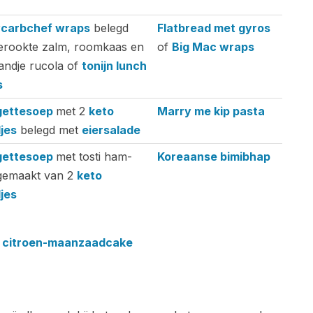
carbchef wraps
belegd
Flatbread met gyros
erookte zalm, roomkaas en
of
Big Mac wraps
andje rucola of
tonijn lunch
s
gettesoep
met 2
keto
Marry me kip pasta
jes
belegd met
eiersalade
gettesoep
met tosti ham-
Koreaanse bimibhap
gemaakt van 2
keto
jes
 citroen-maanzaadcake