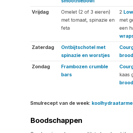
smoothiebowl
Vrijdag
Omelet (2 of 3 eieren)
2
Low
met tomaat, spinazie en
met g
feta
een h
wrap
Zaterdag
Ontbijtschotel met
Cour
spinazie en worstjes
brood
Zondag
Frambozen crumble
Cour
bars
kaas 
brood
Smulrecept van de week
:
koolhydraatarme
Boodschappen