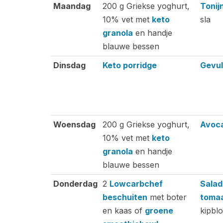
Ontbijt
Lunc
Maandag
200 g Griekse yoghurt,
Tonij
10% vet met
keto
sla
granola
en handje
blauwe bessen
Dinsdag
Keto porridge
Gevul
Woensdag
200 g Griekse yoghurt,
Avoca
10% vet met
keto
granola
en handje
blauwe bessen
Donderdag
2
Lowcarbchef
Salad
beschuiten
met boter
tomaa
en kaas of
groene
kipblo