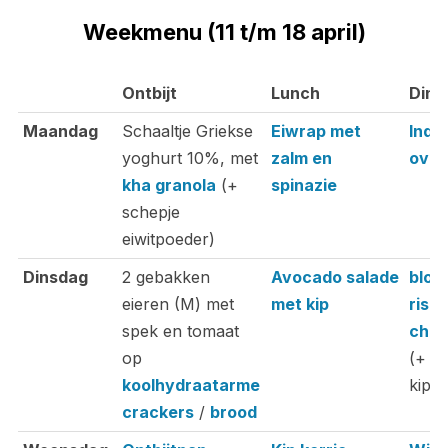
Weekmenu (11 t/m 18 april)
Ontbijt
Lunch
Dine
Ontbijt
Lunch
Dine
Maandag
Schaaltje Griekse
Eiwrap met
Indi
yoghurt 10%, met
zalm en
oven
kha granola
(+
spinazie
schepje
eiwitpoeder)
Dinsdag
2 gebakken
Avocado salade
bloe
eieren (M) met
met kip
riso
spek en tomaat
cham
op
(+ ev
koolhydraatarme
kipha
crackers
/
brood