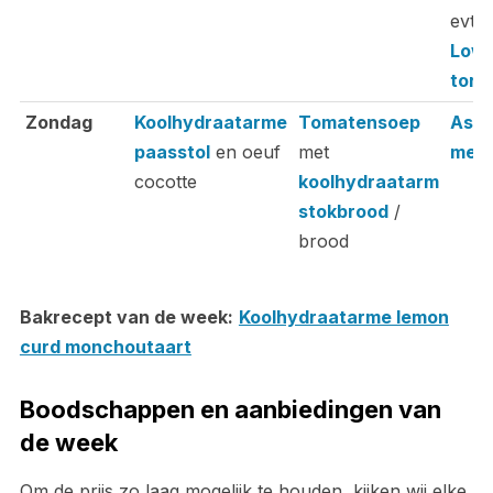
evt.
Lowc
torti
Zondag
Koolhydraatarme
Tomatensoep
Aspe
paasstol
en oeuf
met
met
cocotte
koolhydraatarm
stokbrood
/
brood
Bakrecept van de week:
Koolhydraatarme lemon
curd monchoutaart
Boodschappen en aanbiedingen van
de week
Om de prijs zo laag mogelijk te houden, kijken wij elke