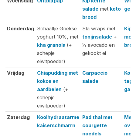
Woensdag
Ontbijtpap
Kip kerrie
Witl
salade
met
keto
gero
brood
Donderdag
Schaaltje Griekse
Sla wraps met
Kip 
yoghurt 10%, met
tonijnsalade
+
met
kha granola
(+
½ avocado en
brocc
schepje
gekookt ei
eiwitpoeder)
Vrijdag
Chiapudding met
Carpaccio
Kool
kokos en
salade
tagli
aardbeien
(+
garn
schepje
eiwitpoeder)
Zaterdag
Koolhydraatarme
Pad thai met
Mex
kaiserschmarrn
courgette
oven
noedels
met 