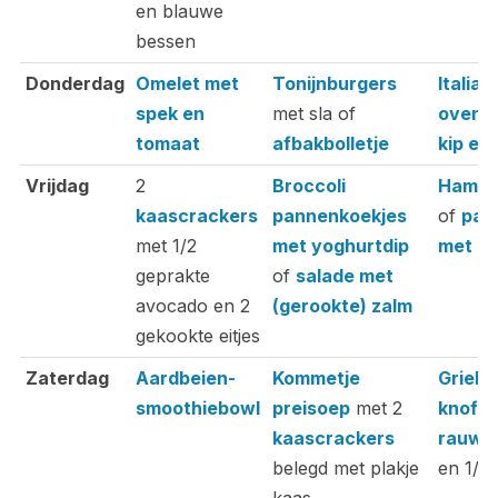
en blauwe
bessen
Donderdag
Omelet met
Tonijnburgers
Italia
spek en
met sla of
ovensc
tomaat
afbakbolletje
kip en
Vrijdag
2
Broccoli
Hambu
kaascrackers
pannenkoekjes
of
pap
met 1/2
met yoghurtdip
met g
geprakte
of
salade met
avocado en 2
(gerookte) zalm
gekookte eitjes
Zaterdag
Aardbeien-
Kommetje
Grieks
smoothiebowl
preisoep
met 2
knofloo
kaascrackers
rauwk
belegd met plakje
en 1/2