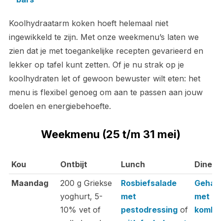
Koolhydraatarm koken hoeft helemaal niet
ingewikkeld te zijn. Met onze weekmenu’s laten we
zien dat je met toegankelijke recepten gevarieerd en
lekker op tafel kunt zetten. Of je nu strak op je
koolhydraten let of gewoon bewuster wilt eten: het
menu is flexibel genoeg om aan te passen aan jouw
doelen en energiebehoefte.
Weekmenu (25 t/m 31 mei)
Kou
Ontbijt
Lunch
Diner
Kou
Ontbijt
Lunch
Diner
Maandag
200 g Griekse
Rosbiefsalade
Gehakt
yoghurt, 5-
met
met bo
10% vet of
pestodressing
of
komko