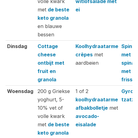
volle kwark
witlofsalade met
met
de beste
ei
keto granola
en blauwe
bessen
Dinsdag
Cottage
Koolhydraatarme
Spinaz
cheese
crêpes
met
met za
ontbijt met
aardbeien
spinaz
fruit en
met sp
granola
frisse
Woensdag
200 g Griekse
1 of 2
Gyros 
yoghurt, 5-
koolhydraatarme
tzatzik
10% vet of
afbakbolletje
met
volle kwark
avocado-
met
de beste
eisalade
keto granola