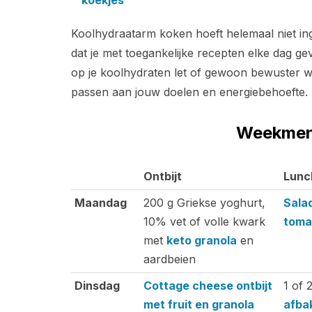
koekjes
Koolhydraatarm koken hoeft helemaal niet in
dat je met toegankelijke recepten elke dag gev
op je koolhydraten let of gewoon bewuster wi
passen aan jouw doelen en energiebehoefte.
Weekmenu 
Ontbijt
Lunc
Ontbijt
Lunc
Maandag
200 g Griekse yoghurt,
Sala
10% vet of volle kwark
toma
met
keto granola
en
aardbeien
Dinsdag
Cottage cheese ontbijt
1 of 
met fruit en granola
afbak