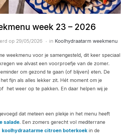
ekmenu week 23 – 2026
eerd op
29/05/2026
in
Koolhydraatarm weekmenu
e weekmenu voor je samengesteld, dit keer speciaal
 kregen we alvast een voorproefje van de zomer.
reminder om gezond te gaan (of blijven) eten. De
et fijn als alles lekker zit. Hét moment om je
f het weer op te pakken. En daar helpen wij je
voegd dat meteen een plekje in het menu heeft
se salade
. Een zomers gerecht vol mediterrane
e
koolhydraatarme citroen boterkoek
in de