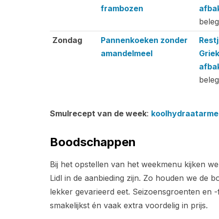
frambozen
afba
bele
Zondag
Pannenkoeken zonder
Rest
amandelmeel
Grie
afba
bele
Smulrecept van de week
:
koolhydraatarme 
Boodschappen
Bij het opstellen van het weekmenu kijken we
Lidl in de aanbieding zijn. Zo houden we de b
lekker gevarieerd eet. Seizoensgroenten en -fr
smakelijkst én vaak extra voordelig in prijs.