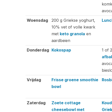
komk
avoc
Woensdag
200 g Griekse yoghurt,
Lunc
10% vet of volle kwark
met
keto granola
en
aardbeien
Donderdag
Kokospap
1 of 
afbak
avoca
biesl
Vrijdag
Frisse groene smoothie
Rosb
bowl
Zaterdag
Zoete cottage
Koud
cheesebowl met
Grie