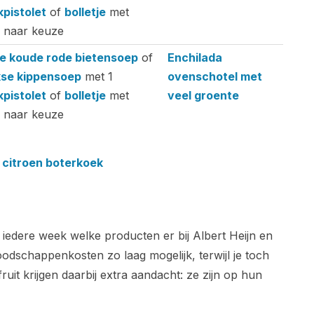
kpistolet
of
bolletje
met
g naar keuze
je koude rode bietensoep
of
Enchilada
kse kippensoep
met 1
ovenschotel met
kpistolet
of
bolletje
met
veel groente
g naar keuze
citroen boterkoek
 iedere week welke producten er bij Albert Heijn en
oodschappenkosten zo laag mogelijk, terwijl je toch
uit krijgen daarbij extra aandacht: ze zijn op hun