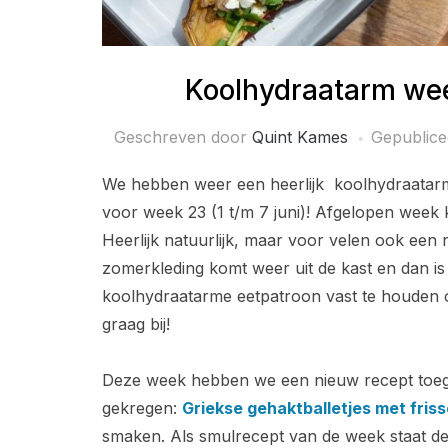
Koolhydraatarm we
Geschreven door
Quint Kames
Gepublic
We hebben weer een heerlijk koolhydraatarm
voor week 23 (1 t/m 7 juni)! Afgelopen week
Heerlijk natuurlijk, maar voor velen ook een 
zomerkleding komt weer uit de kast en dan is h
koolhydraatarme eetpatroon vast te houden o
graag bij!
Deze week hebben we een nieuw recept toege
gekregen:
Griekse gehaktballetjes met fris
smaken. Als smulrecept van de week staat d