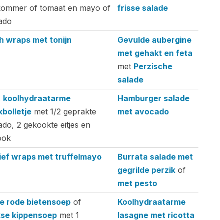
ommer of tomaat en mayo of
frisse salade
ado
h wraps met tonijn
Gevulde aubergine
met gehakt en feta
met
Perzische
salade
2
koolhydraatarme
Hamburger salade
bolletje
met 1/2 geprakte
met avocado
do, 2 gekookte eitjes en
ook
ief wraps met truffelmayo
Burrata salade met
gegrilde perzik
of
met pesto
e rode bietensoep
of
Koolhydraatarme
kse kippensoep
met 1
lasagne met ricotta