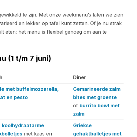
gewikkeld te zijn. Met onze weekmenu’s laten we zien
arieerd en lekker op tafel kunt zetten. Of je nu strak
lt eten: het menu is flexibel genoeg om aan te
(1 t/m 7 juni)
h
Diner
h
Diner
de met buffelmozzarella,
Gemarineerde zalm
at en pesto
bites met groente
of
burrito bowl met
zalm
2
koolhydraatarme
Griekse
bolletjes
met kaas en
gehaktballetjes met