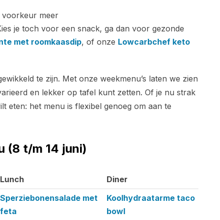
j voorkeur meer
Kies je toch voor een snack, ga dan voor gezonde
nte met roomkaasdip
, of onze
Lowcarbchef keto
gewikkeld te zijn. Met onze weekmenu’s laten we zien
arieerd en lekker op tafel kunt zetten. Of je nu strak
lt eten: het menu is flexibel genoeg om aan te
(8 t/m 14 juni)
Lunch
Diner
Lunch
Diner
Sperziebonensalade met
Koolhydraatarme taco
feta
bowl