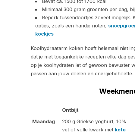
Bevat ca. 1500 tot 1700 kcal
Minimaal 300 gram groenten per dag, bi
Beperk tussendoortjes zoveel mogelijk. 
opties, zoals een handje noten,
snoepgroe
koekjes
Koolhydraatarm koken hoeft helemaal niet in
dat je met toegankelijke recepten elke dag gev
op je koolhydraten let of gewoon bewuster wi
passen aan jouw doelen en energiebehoefte.
Weekmenu 
Ontbijt
Ontbijt
Maandag
200 g Griekse yoghurt, 10%
vet of volle kwark met
keto