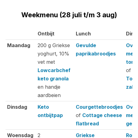
Weekmenu (28 juli t/m 3 aug)
Ontbijt
Lunch
Dine
Ontbijt
Lunch
Dine
Maandag
200 g Griekse
Gevulde
Oven
yoghurt, 10%
paprikabroodjes
met 
vet met
toma
Lowcarbchef
of
keto granola
Tos
en handje
zalm
aardbeien
Dinsdag
Keto
Courgettebroodjes
Oven
ontbijtpap
of
Cottage cheese
met 
flatbread
geha
Woensdag
2
Griekse
Roti 