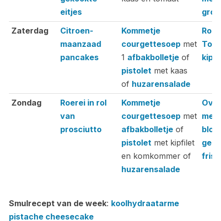
eitjes
groe
Zaterdag
Citroen-
Kommetje
Romi
maanzaad
courgettesoep
met
Tos
pancakes
1
afbakbolletje
of
kip
pistolet
met kaas
of
huzarensalade
Zondag
Roerei in rol
Kommetje
Oven
van
courgettesoep
met
met
prosciutto
afbakbolletje
of
bloe
pistolet
met kipfilet
geha
en komkommer of
fris
huzarensalade
Smulrecept van de week
:
koolhydraatarme
pistache cheesecake