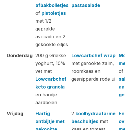
afbakbolletjes
pastasalade
of
pistoletjes
met 1/2
geprakte
avocado en 2
gekookte eitjes
Donderdag
200 g Griekse
Lowcarbchef wrap
Moss
yoghurt, 10%
met gerookte zalm,
met 
vet met
roomkaas en
of e
Lowcarbchef
gesnipperde rode ui
sala
keto granola
aard
en handje
geit
aardbeien
Vrijdag
Hartig
2
koolhydraatarme
Ench
ontbijtje met
beschuitjes
met
oven
gekookte
kaas en tomaat
met 