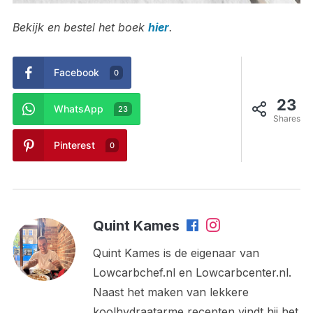
Bekijk en bestel het boek
hier
.
Facebook
0
23
WhatsApp
23
Shares
Pinterest
0
Quint Kames
Quint Kames is de eigenaar van
Lowcarbchef.nl en Lowcarbcenter.nl.
Naast het maken van lekkere
koolhydraatarme recepten vindt hij het