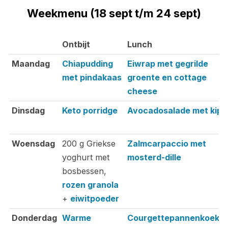
Weekmenu (18 sept t/m 24 sept)
Ontbijt
Lunch
Ontbijt
Lunch
Maandag
Chiapudding
Eiwrap met gegrilde
met pindakaas
groente en cottage
cheese
Dinsdag
Keto porridge
Avocadosalade met kip
Woensdag
200 g Griekse
Zalmcarpaccio met
yoghurt met
mosterd-dille
bosbessen,
rozen granola
+
eiwitpoeder
Donderdag
Warme
Courgettepannenkoekje