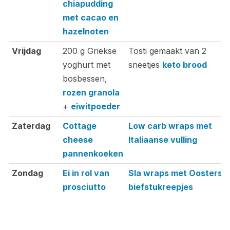
chiapudding
met cacao en
hazelnoten
Vrijdag
200 g Griekse
Tosti gemaakt van 2
yoghurt met
sneetjes
keto brood
bosbessen,
rozen granola
+
eiwitpoeder
Zaterdag
Cottage
Low carb wraps met
cheese
Italiaanse vulling
pannenkoeken
Zondag
Ei in rol van
Sla wraps met Oosterse
prosciutto
biefstukreepjes