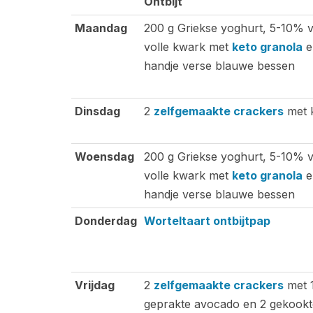
Ontbijt
Ontbijt
Maandag
200 g Griekse yoghurt, 5-10% v
volle kwark met
keto granola
e
handje verse blauwe bessen
Dinsdag
2
zelfgemaakte crackers
met 
Woensdag
200 g Griekse yoghurt, 5-10% v
volle kwark met
keto granola
e
handje verse blauwe bessen
Donderdag
Worteltaart ontbijtpap
Vrijdag
2
zelfgemaakte crackers
met 
geprakte avocado en 2 gekookt