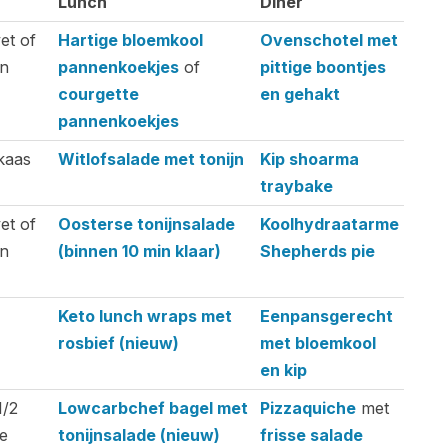
Lunch
Diner
Lunch
Diner
et of
Hartige bloemkool
Ovenschotel met
n
pannenkoekjes
of
pittige boontjes
courgette
en gehakt
pannenkoekjes
kaas
Witlofsalade met tonijn
Kip shoarma
traybake
et of
Oosterse tonijnsalade
Koolhydraatarme
n
(binnen 10 min klaar)
Shepherds pie
Keto lunch wraps met
Eenpansgerecht
rosbief (nieuw)
met bloemkool
en kip
1/2
Lowcarbchef bagel met
Pizzaquiche
met
e
tonijnsalade (nieuw)
frisse salade