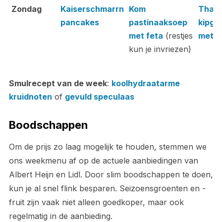
Zondag
Kaiserschmarrn
Kom
Thais
pancakes
pastinaaksoep
kipge
met feta
(restjes
met b
kun je invriezen)
Smulrecept van de week
:
koolhydraatarme
kruidnoten
of
gevuld speculaas
Boodschappen
Om de prijs zo laag mogelijk te houden, stemmen we
ons weekmenu af op de actuele aanbiedingen van
Albert Heijn en Lidl. Door slim boodschappen te doen,
kun je al snel flink besparen. Seizoensgroenten en -
fruit zijn vaak niet alleen goedkoper, maar ook
regelmatig in de aanbieding.