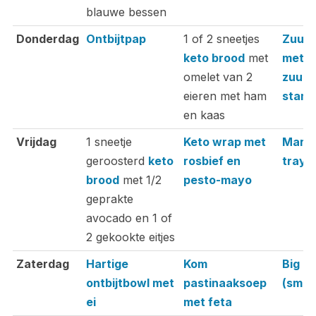
blauwe bessen
Donderdag
Ontbijtpap
1 of 2 sneetjes
Zuurko
keto brood
met
met k
omelet van 2
zuurk
eieren met ham
stam
en kaas
Vrijdag
1 sneetje
Keto wrap met
Maro
geroosterd
keto
rosbief en
trayb
brood
met 1/2
pesto-mayo
geprakte
avocado en 1 of
2 gekookte eitjes
Zaterdag
Hartige
Kom
Big M
ontbijtbowl met
pastinaaksoep
(smul
ei
met feta