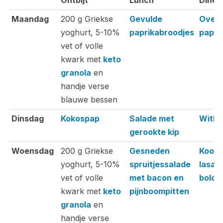
Ontbijt
Lunch
Diner
Ontbijt
Lunch
Diner
Maandag
200 g Griekse
Gevulde
Ovens
yoghurt, 5-10%
paprikabroodjes
papri
vet of volle
kwark met
keto
granola
en
handje verse
blauwe bessen
Dinsdag
Kokospap
Salade met
Witlo
gerookte kip
Woensdag
200 g Griekse
Gesneden
Koolh
yoghurt, 5-10%
spruitjessalade
lasag
vet of volle
met bacon en
bolog
kwark met
keto
pijnboompitten
granola
en
handje verse