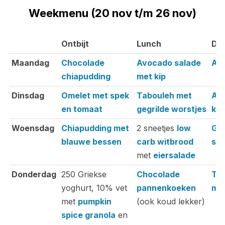
Weekmenu (20 nov t/m 26 nov)
Ontbijt
Lunch
Din
Ontbijt
Lunch
Din
Maandag
Chocolade
Avocado salade
And
chiapudding
met kip
Dinsdag
Omelet met spek
Tabouleh met
Azi
en tomaat
gegrilde worstjes
kip
Woensdag
Chiapudding met
2 sneetjes
low
Ge
blauwe bessen
carb witbrood
spr
met
eiersalade
Donderdag
250 Griekse
Chocolade
Tha
yoghurt, 10% vet
pannenkoeken
met
met
pumpkin
(ook koud lekker)
spice granola
en