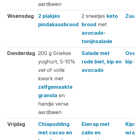
aardbeien
Woensdag
2 plakjes
2 sneetjes
keto
Zuurk
pindakaasbrood
brood
met
avocado-
tonijnsalade
Donderdag
200 g Griekse
Salade met
Ovens
yoghurt, 5-10%
rode biet, kip en
kip e
vet of volle
avocado
kwark met
zelfgemaakte
granola
en
handje verse
aardbeien
Vrijdag
Chiapudding
Eiwrap met
Kips
met cacao en
zalm en
wrap