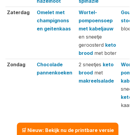
hazelnoot
spinazie
Zaterdag
Omelet met
Wortel-
Goula
champignons
pompoensoep
stoof
en geitenkaas
met kabeljauw
bloemk
en sneetje
geroosterd
keto
brood
met boter
Zondag
Chocolade
2 sneetjes
keto
Worte
pannenkoeken
brood
met
pomp
makreelsalade
kabel
sneetj
keto 
kaas
🛒 Nieuw: Bekijk nu de printbare versie