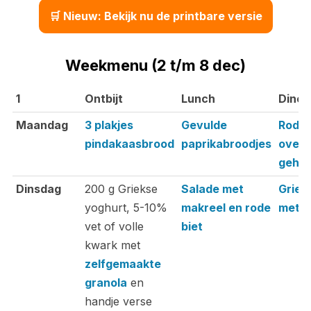
🛒 Nieuw: Bekijk nu de printbare versie
Weekmenu (2 t/m 8 dec)
1
Ontbijt
Lunch
Diner
1
Ontbijt
Lunch
Diner
Maandag
3 plakjes
Gevulde
Rode 
pindakaasbrood
paprikabroodjes
ovens
gehak
Dinsdag
200 g Griekse
Salade met
Griek
yoghurt, 5-10%
makreel en rode
met k
vet of volle
biet
kwark met
zelfgemaakte
granola
en
handje verse