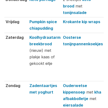
brood
met
m
tonijnsalade
Vrijdag
Pumpkin spice
Krokante kip wraps
B
chiapudding
g
Zaterdag
Koolhydraatarm
Oosterse
O
breekbrood
tonijnpannenkoekjes
k
(nieuw) met
m
plakje kaas of
b
gekookt eitje
m
k
a
Zondag
Zadentaartjes
Ouderwetse
S
met yoghurt
kippensoep
met
kha
m
afbakbolletje
met
r
eiersalade
p