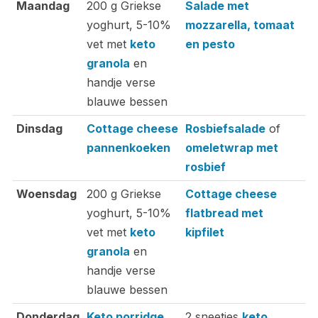
Ontbijt
Lunch
D
Maandag
200 g Griekse
Salade met
Z
yoghurt, 5-10%
mozzarella, tomaat
o
vet met
keto
en pesto
m
granola
en
handje verse
blauwe bessen
Dinsdag
Cottage cheese
Rosbiefsalade
of
H
pannenkoeken
omeletwrap met
w
rosbief
Woensdag
200 g Griekse
Cottage cheese
K
yoghurt, 5-10%
flatbread met
k
vet met
keto
kipfilet
c
granola
en
e
handje verse
blauwe bessen
Donderdag
Keto porridge
2 sneetjes
keto
F