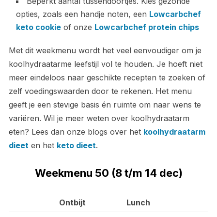
Beperkt aantal tussendoortjes. Kies gezonde
opties, zoals een handje noten, een
Lowcarbchef
keto cookie
of onze
Lowcarbchef protein chips
Met dit weekmenu wordt het veel eenvoudiger om je
koolhydraatarme leefstijl vol te houden. Je hoeft niet
meer eindeloos naar geschikte recepten te zoeken of
zelf voedingswaarden door te rekenen. Het menu
geeft je een stevige basis én ruimte om naar wens te
variëren. Wil je meer weten over koolhydraatarm
eten? Lees dan onze blogs over het
koolhydraatarm
dieet
en het
keto dieet
.
Weekmenu 50 (8 t/m 14 dec)
Ontbijt
Lunch
D