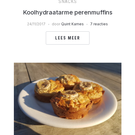
SNACKS
Koolhydraatarme perenmuffins
24/11/2017
door
Quint Kames
7 reacties
LEES MEER