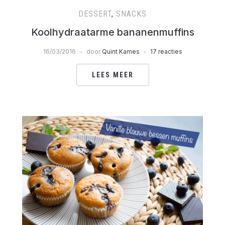
DESSERT
,
SNACKS
Koolhydraatarme bananenmuffins
16/03/2016
door
Quint Kames
17 reacties
LEES MEER