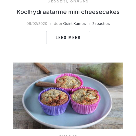
DESSERT
,
SNACKS
Koolhydraatarme mini cheesecakes
09/02/2020
door
Quint Kames
2 reacties
LEES MEER