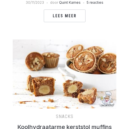
30/11/2023
door
Quint Kames
5 reacties
LEES MEER
SNACKS
Koolhydraatarme kerststol muffins