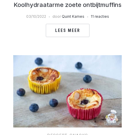
Koolhydraatarme zoete ontbijtmuffins
03/10/2022
door
Quint Kames
11 reacties
LEES MEER