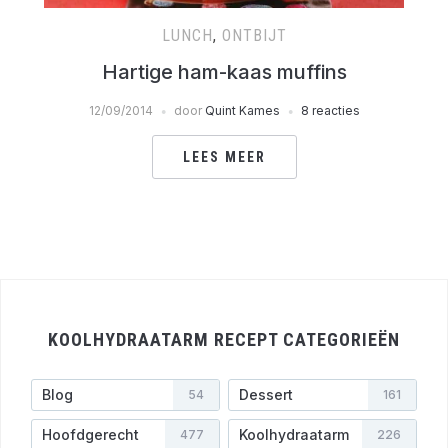
LUNCH
,
ONTBIJT
Hartige ham-kaas muffins
12/09/2014
door
Quint Kames
8 reacties
LEES MEER
KOOLHYDRAATARM RECEPT CATEGORIEËN
Blog
Dessert
54
161
Hoofdgerecht
Koolhydraatarm
477
226