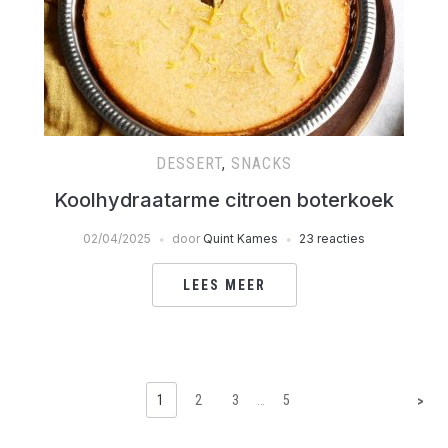
DESSERT
,
SNACKS
Koolhydraatarme citroen boterkoek
02/04/2025
door
Quint Kames
23 reacties
LEES MEER
1
2
3
…
5
>