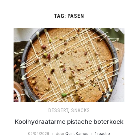
TAG:
PASEN
DESSERT
,
SNACKS
Koolhydraatarme pistache boterkoek
02/04/2026
door
Quint Kames
1 reactie