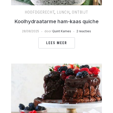
HOOFDGERECHT
,
LUNCH
,
ONTBIJT
Koolhydraatarme ham-kaas quiche
28/08/2025
door
Quint Kames
2 reacties
LEES MEER