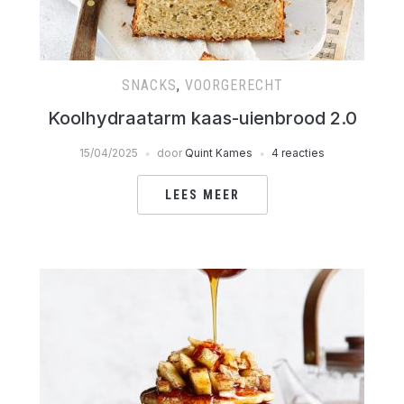
SNACKS
,
VOORGERECHT
Koolhydraatarm kaas-uienbrood 2.0
15/04/2025
door
Quint Kames
4 reacties
LEES MEER