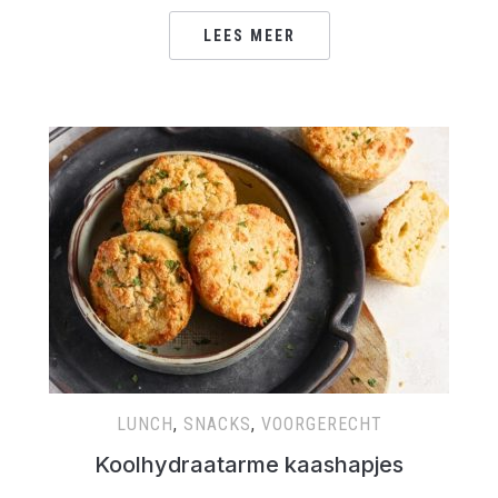
LEES MEER
LUNCH
,
SNACKS
,
VOORGERECHT
Koolhydraatarme kaashapjes