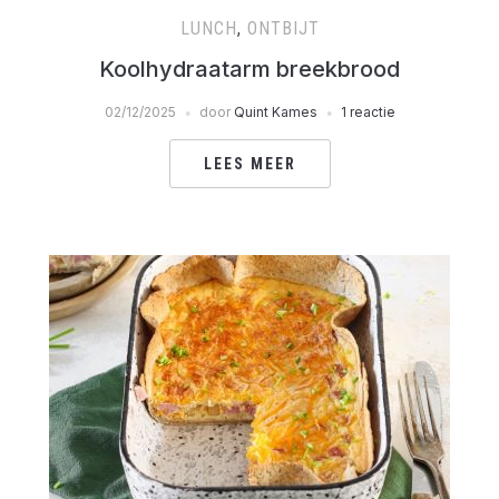
LUNCH
,
ONTBIJT
Koolhydraatarm breekbrood
02/12/2025
door
Quint Kames
1 reactie
LEES MEER