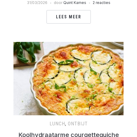
31/03/2026
door
Quint Kames
2 reacties
LEES MEER
LUNCH
,
ONTBIJT
Koolhydraatarme courgettequiche