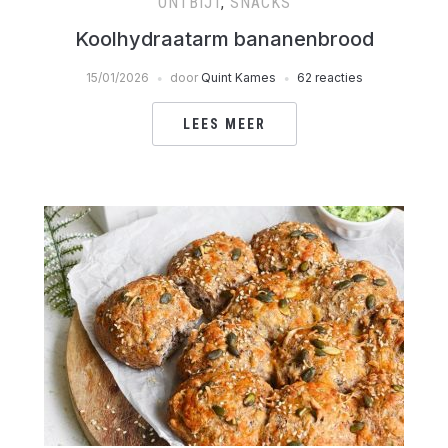
ONTBIJT
,
SNACKS
Koolhydraatarm bananenbrood
15/01/2026
door
Quint Kames
62 reacties
LEES MEER