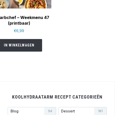
arbchef – Weekmenu 47
(printbaar)
€
6,99
IN WINKELWAGEN
KOOLHYDRAATARM RECEPT CATEGORIEËN
Blog
Dessert
54
161