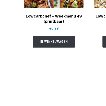
Lowcarbchef – Weekmenu 49
Lowc
(printbaar)
€
6,99
IN WINKELWAGEN