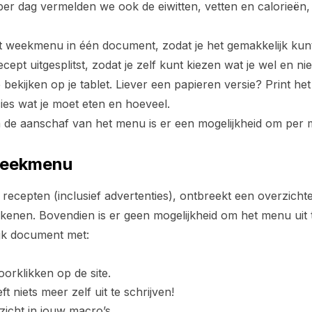
r dag vermelden we ook de eiwitten, vetten en calorieën, z
et weekmenu in één document, zodat je het gemakkelijk kunt 
ecept uitgesplitst, zodat je zelf kunt kiezen wat je wel en ni
 bekijken op je tablet. Liever een papieren versie? Print he
ies wat je moet eten en hoeveel.
a de aanschaf van het menu is er een mogelijkheid om per m
weekmenu
de recepten (inclusief advertenties), ontbreekt een overzicht
nen. Bovendien is er geen mogelijkheid om het menu uit te 
ijk document met:
orklikken op de site.
ft niets meer zelf uit te schrijven!
nzicht in jouw macro’s.