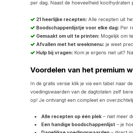
per dag. Naast de hoeveelheid koolhydraten pe
21 heerlijke recepten:
Alle recepten uit h
Boodschappenlijstje voor elke dag:
Per r
Gemaakt om uit te printen:
Mogelijk om te
Afvallen met het weekmenu:
je weet prec
Hulp bij vragen:
Kom je ergens niet uit? N
Voordelen van het premium 
In de gratis versie klik je via een tabel naar 
voedingswaarden van de dagtotalen zelf bereke
op! Je ontvangt een compleet en overzichtel
Alle recepten op één plek
– niet meer do
Een handige boodschappenlijst
– je hoe
Dagelijkse voedingswaarden
– direct i