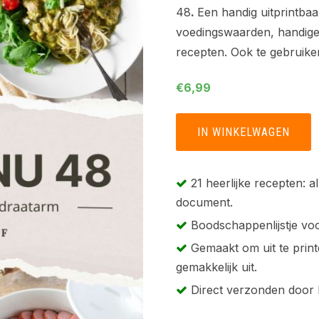
48
.
Een handig uitprintba
voedingswaarden, handige 
recepten. Ook te gebruiken
€
6,99
Lowcarbchef
IN WINKELWAGEN
-
Weekmenu
48
21 heerlijke recepten: a
(printbaar)
document.
aantal
Boodschappenlijstje voor
Gemaakt om uit te print
gemakkelijk uit.
Direct verzonden door L