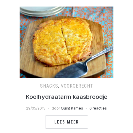
SNACKS
,
VOORGERECHT
Koolhydraatarm kaasbroodje
29/05/2015
door
Quint Kames
6 reacties
LEES MEER