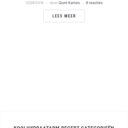
12/08/2016
door
Quint Kames
8 reacties
LEES MEER