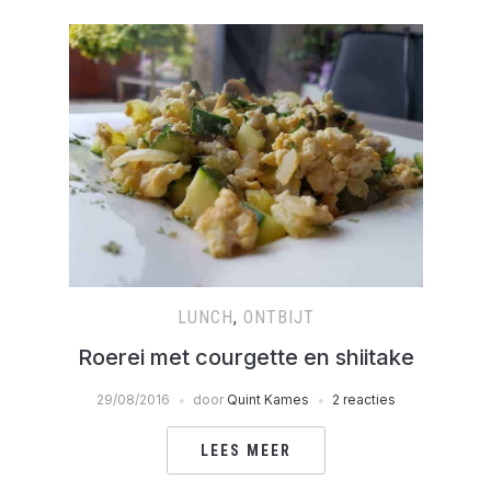
LUNCH
,
ONTBIJT
Roerei met courgette en shiitake
29/08/2016
door
Quint Kames
2 reacties
LEES MEER