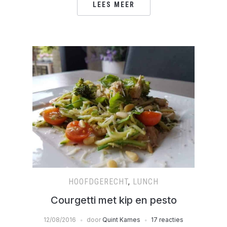
LEES MEER
HOOFDGERECHT
,
LUNCH
Courgetti met kip en pesto
12/08/2016
door
Quint Kames
17 reacties