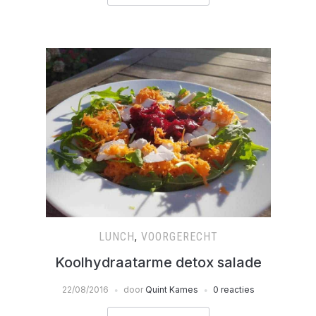
LUNCH
,
VOORGERECHT
Koolhydraatarme detox salade
22/08/2016
door
Quint Kames
0 reacties