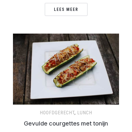
LEES MEER
HOOFDGERECHT
,
LUNCH
Ge­vul­de cour­get­tes met to­nijn