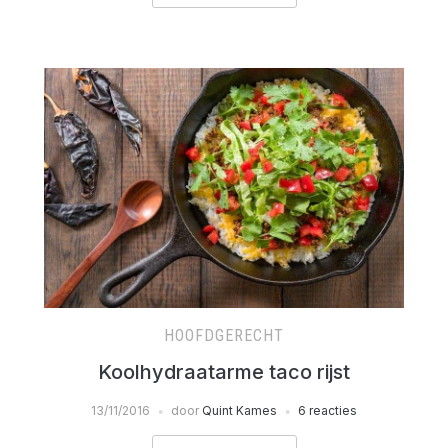
HOOFDGERECHT
Koolhydraatarme taco rijst
13/11/2016
door
Quint Kames
6 reacties