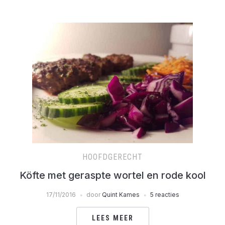
HOOFDGERECHT
Köfte met geraspte wortel en rode kool
17/11/2016
door
Quint Kames
5 reacties
LEES MEER