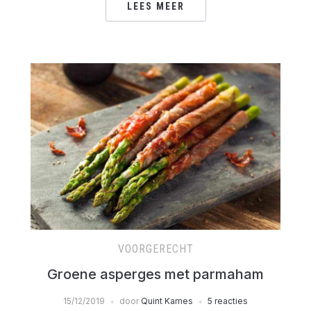
LEES MEER
VOORGERECHT
Groene asperges met parmaham
15/12/2019
door
Quint Kames
5 reacties