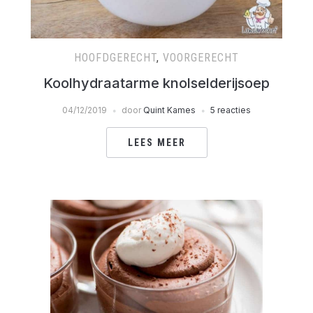
HOOFDGERECHT
,
VOORGERECHT
Koolhydraatarme knolselderijsoep
04/12/2019
door
Quint Kames
5 reacties
LEES MEER