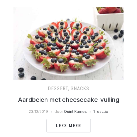
DESSERT
,
SNACKS
Aardbeien met cheesecake-vulling
23/12/2019
door
Quint Kames
1 reactie
LEES MEER