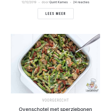
12/12/2019
door
Quint Kames
24 reacties
LEES MEER
VOORGERECHT
Ovenschotel met sperziebonen