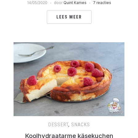
14/05/2020
door
Quint Kames
7 reacties
LEES MEER
DESSERT
,
SNACKS
Koolhydraatarme käsekuchen