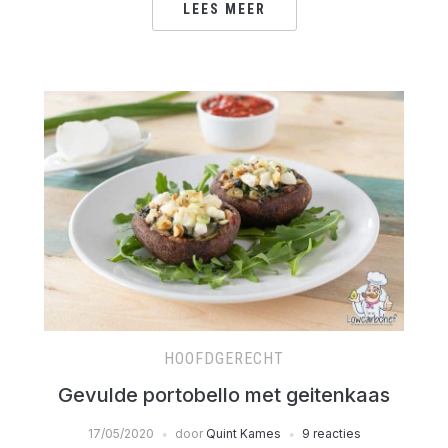
LEES MEER
HOOFDGERECHT
Gevulde portobello met geitenkaas
17/05/2020
door
Quint Kames
9 reacties