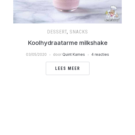
DESSERT
,
SNACKS
Koolhydraatarme milkshake
03/05/2020
door
Quint Kames
4 reacties
LEES MEER