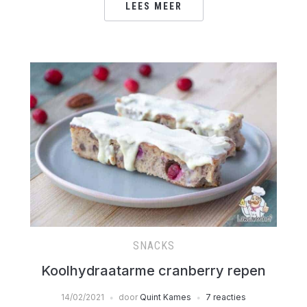
LEES MEER
SNACKS
Koolhydraatarme cranberry repen
14/02/2021
door
Quint Kames
7 reacties