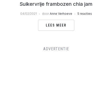
Suikervrije frambozen chia jam
04/02/2021
door
Anne Verhoeve
5 reacties
LEES MEER
ADVERTENTIE