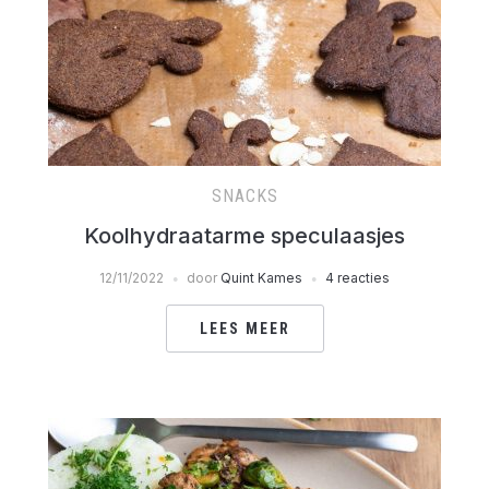
SNACKS
Koolhydraatarme speculaasjes
12/11/2022
door
Quint Kames
4 reacties
LEES MEER