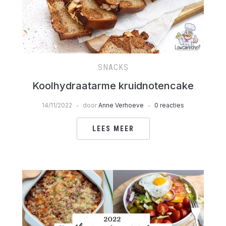
SNACKS
Koolhydraatarme kruidnotencake
14/11/2022
door
Anne Verhoeve
0 reacties
LEES MEER