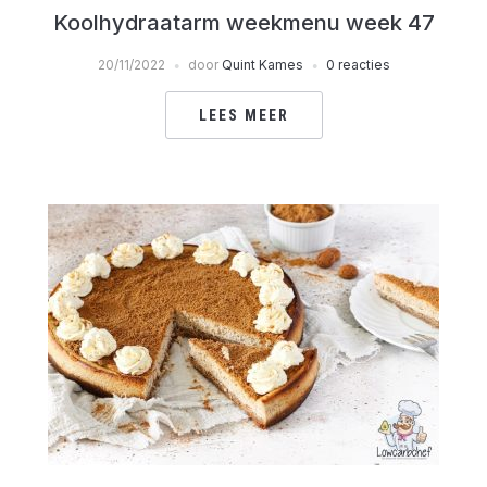
Koolhydraatarm weekmenu week 47
20/11/2022
door
Quint Kames
0 reacties
LEES MEER