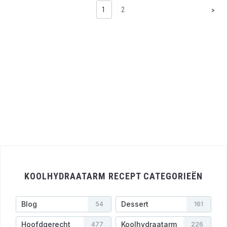
1
2
>
KOOLHYDRAATARM RECEPT CATEGORIEËN
Blog
Dessert
54
161
Hoofdgerecht
Koolhydraatarm
477
226