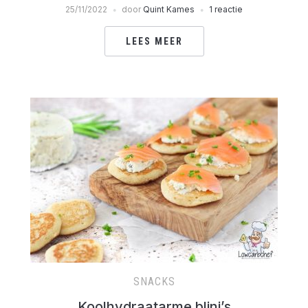
25/11/2022
door
Quint Kames
1 reactie
LEES MEER
SNACKS
Koolhydraatarme blini’s