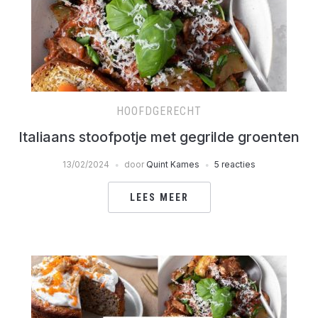
HOOFDGERECHT
Italiaans stoofpotje met gegrilde groenten
13/02/2024
door
Quint Kames
5 reacties
LEES MEER