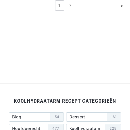
1
2
>
KOOLHYDRAATARM RECEPT CATEGORIEËN
Blog
Dessert
54
161
Hoofdgerecht
Koolhydraatarm
477
225