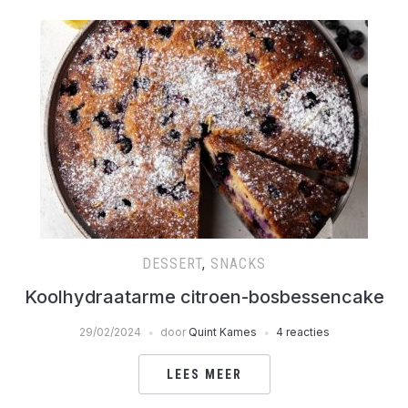
DESSERT
,
SNACKS
Koolhydraatarme citroen-bosbessencake
29/02/2024
door
Quint Kames
4 reacties
LEES MEER