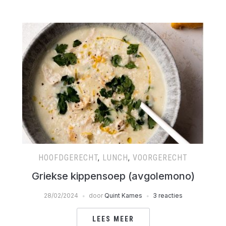
HOOFDGERECHT
,
LUNCH
,
VOORGERECHT
Griekse kippensoep (avgolemono)
28/02/2024
door
Quint Kames
3 reacties
LEES MEER