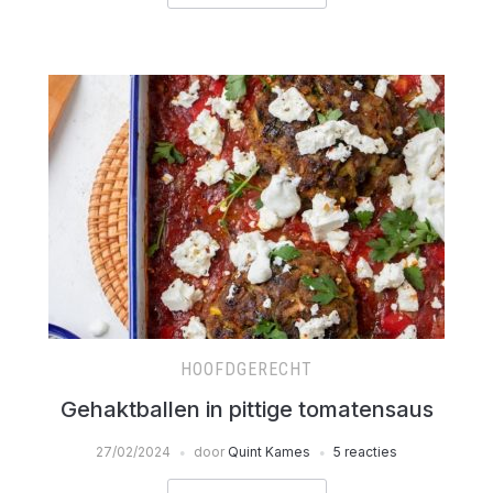
HOOFDGERECHT
Gehaktballen in pittige tomatensaus
27/02/2024
door
Quint Kames
5 reacties