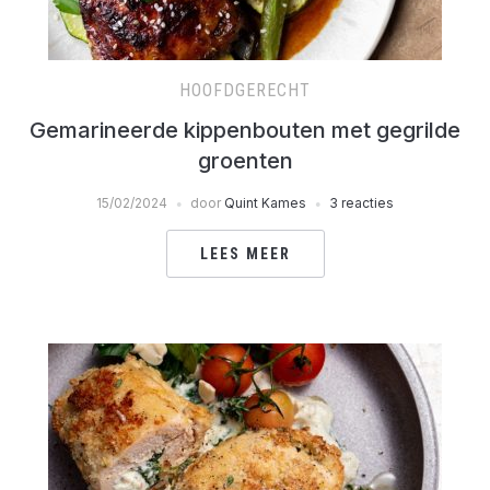
HOOFDGERECHT
Gemarineerde kippenbouten met gegrilde
groenten
15/02/2024
door
Quint Kames
3 reacties
LEES MEER