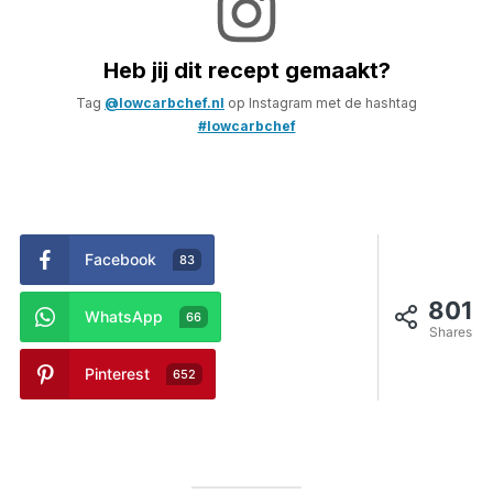
Heb jij dit recept gemaakt?
Tag
@lowcarbchef.nl
op Instagram met de hashtag
#lowcarbchef
Facebook
83
801
WhatsApp
66
Shares
Pinterest
652