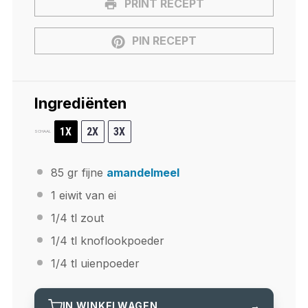
PRINT RECEPT
PIN RECEPT
Ingrediënten
1X
2X
3X
SCHAAL
85
gr fijne
amandelmeel
1
eiwit van ei
1/4
tl zout
1/4
tl knoflookpoeder
1/4
tl uienpoeder
IN WINKELWAGEN
→