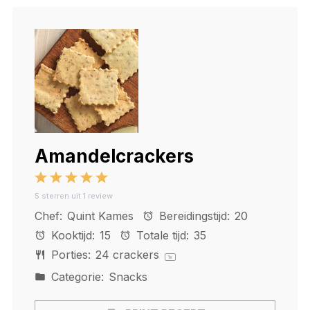
Amandelcrackers
1
2
3
4
5
5
sterren uit
1
review
Star
Stars
Stars
Stars
Stars
Chef:
Quint Kames
Bereidingstijd:
20
Kooktijd:
15
Totale tijd:
35
Porties:
24
crackers
1
x
Categorie:
Snacks