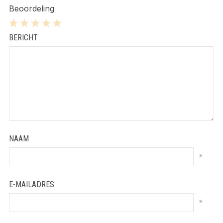
Beoordeling
1
2
3
4
5
BERICHT
Star
Stars
Stars
Stars
Stars
NAAM
*
E-MAILADRES
*