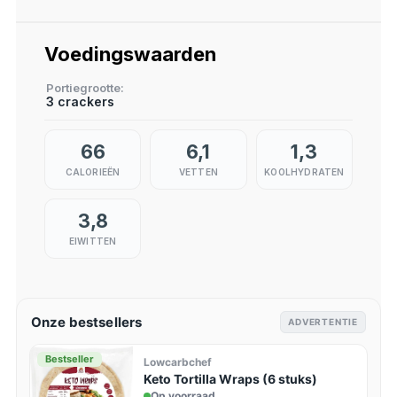
Voedingswaarden
Portiegrootte
3 crackers
66
6,1
1,3
CALORIEËN
VETTEN
KOOLHYDRATEN
3,8
EIWITTEN
Onze bestsellers
ADVERTENTIE
Bestseller
Lowcarbchef
Keto Tortilla Wraps (6 stuks)
Op voorraad