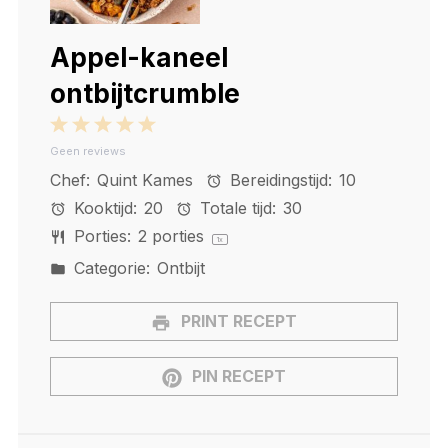
Appel-kaneel
ontbijtcrumble
1
2
3
4
5
Geen reviews
Star
Stars
Stars
Stars
Stars
Chef:
Quint Kames
Bereidingstijd:
10
Kooktijd:
20
Totale tijd:
30
Porties:
2
porties
1
x
Categorie:
Ontbijt
PRINT RECEPT
PIN RECEPT