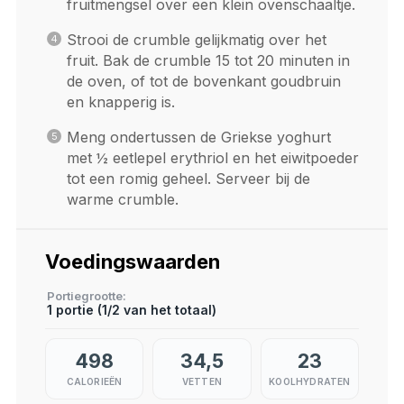
fruitmengsel over een klein ovenschaaltje.
Strooi de crumble gelijkmatig over het
fruit. Bak de crumble 15 tot 20 minuten in
de oven, of tot de bovenkant goudbruin
en knapperig is.
Meng ondertussen de Griekse yoghurt
met ½ eetlepel erythriol en het eiwitpoeder
tot een romig geheel. Serveer bij de
warme crumble.
Voedingswaarden
Portiegrootte
1 portie (1/2 van het totaal)
498
34,5
23
CALORIEËN
VETTEN
KOOLHYDRATEN