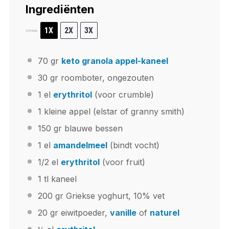
Ingrediënten
1X
2X
3X
SCHAAL
70
gr
keto granola appel-kaneel
30
gr roomboter, ongezouten
1
el
erythritol
(voor crumble)
1
kleine appel (elstar of granny smith)
150
gr blauwe bessen
1
el
amandelmeel
(bindt vocht)
1/2
el
erythritol
(voor fruit)
1
tl kaneel
200
gr Griekse yoghurt, 10% vet
20
gr eiwitpoeder,
vanille
of
naturel