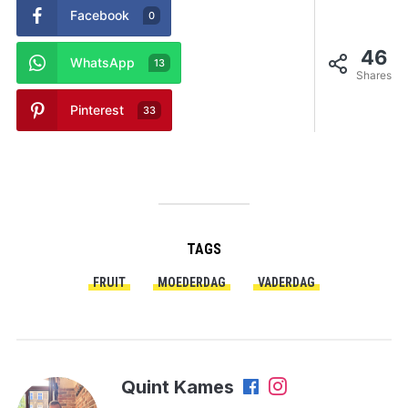
Facebook
0
46
WhatsApp
13
Shares
Pinterest
33
TAGS
FRUIT
MOEDERDAG
VADERDAG
Quint Kames