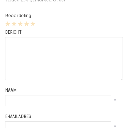
Beoordeling
1
2
3
4
5
BERICHT
Star
Stars
Stars
Stars
Stars
NAAM
*
E-MAILADRES
*