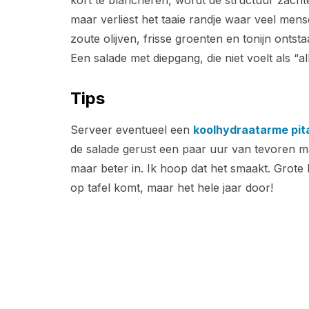
kort te blancheren, wordt de structuur zacht
maar verliest het taaie randje waar veel mens
zoute olijven, frisse groenten en tonijn ontst
Een salade met diepgang, die niet voelt als “a
Tips
Serveer eventueel een
koolhydraatarme pit
de salade gerust een paar uur van tevoren mak
maar beter in. Ik hoop dat het smaakt. Grote 
op tafel komt, maar het hele jaar door!