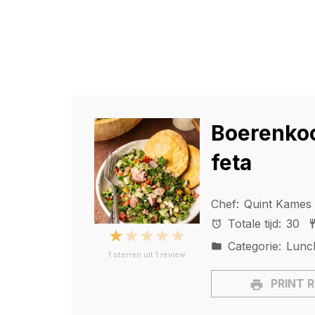
Boerenkoo
feta
Chef:
Quint Kames
Totale tijd:
30
1
2
3
4
5
Categorie:
Lunc
1
sterren uit
1
review
Star
Stars
Stars
Stars
Stars
PRINT 