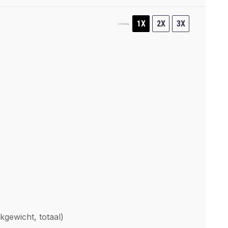
1X
2X
3X
SCHAAL
ekgewicht, totaal)