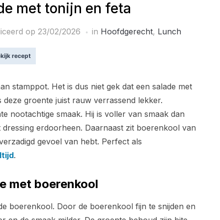
e met tonijn en feta
iceerd op
23/02/2026
in
Hoofdgerecht
,
Lunch
kijk recept
n stamppot. Het is dus niet gek dat een salade met
s deze groente juist rauw verrassend lekker.
te nootachtige smaak. Hij is voller van smaak dan
et dressing erdoorheen. Daarnaast zit boerenkool van
verzadigd gevoel van hebt. Perfect als
tijd
.
de met boerenkool
de boerenkool. Door de boerenkool fijn te snijden en