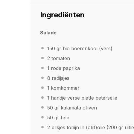
Ingrediënten
Salade
150
gr bio boerenkool (vers)
2
tomaten
1
rode paprika
8
radijsjes
1
komkommer
1
handje verse platte peterselie
50
gr kalamata olijven
50
gr feta
2
blikjes tonijn in (olijf)olie (
200
gr uitl