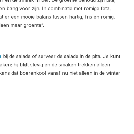
er en de smaak milder. De groente behoud zijn bite,
en bang voor zijn. In combinatie met romige feta,
aat er een mooie balans tussen hartig, fris en romig.
lleen maar groente”.
a
bij de salade of serveer de salade in de pita. Je kunt
en; hij blijft stevig en de smaken trekken alleen
kans dat boerenkool vanaf nu niet alleen in de winter