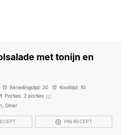
lsalade met tonijn en
Bereidingstijd:
20
Kooktijd:
10
Porties:
2
porties
1
x
h, Diner
RECEPT
PIN RECEPT