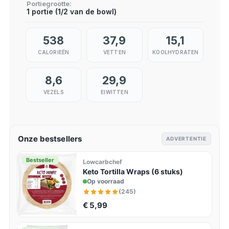
Portiegrootte
1 portie (1/2 van de bowl)
538
37,9
15,1
CALORIEËN
VETTEN
KOOLHYDRATEN
8,6
29,9
VEZELS
EIWITTEN
Onze bestsellers
ADVERTENTIE
Bestseller
Lowcarbchef
Keto Tortilla Wraps (6 stuks)
Op voorraad
(245)
€ 5,99