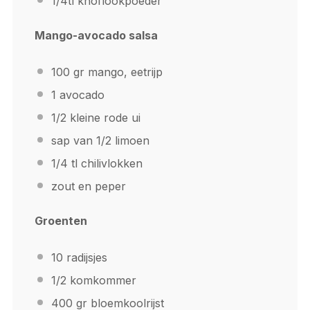
1/4
tl knoflookpoeder
Mango-avocado salsa
100
gr mango, eetrijp
1
avocado
1/2
kleine rode ui
sap van
1/2
limoen
1/4
tl chilivlokken
zout en peper
Groenten
10
radijsjes
1/2
komkommer
400
gr bloemkoolrijst