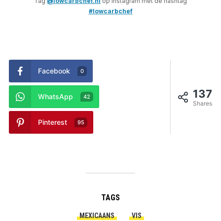
Tag
@lowcarbchef.nl
op Instagram met de hashtag
#lowcarbchef
Facebook
0
137
WhatsApp
42
Shares
Pinterest
95
TAGS
MEXICAANS
VIS