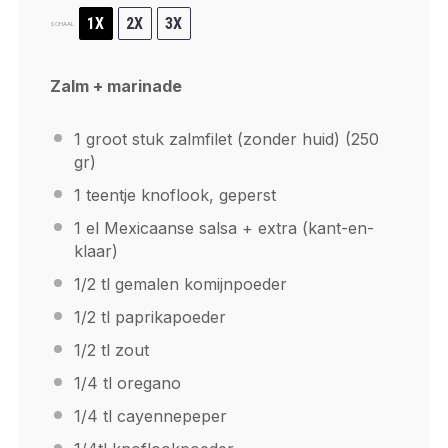
1X
2X
3X
SCHAAL
Zalm + marinade
1
groot stuk zalmfilet (zonder huid) (
250
gr)
1
teentje knoflook, geperst
1
el Mexicaanse salsa + extra (kant-en-
klaar)
1/2
tl gemalen komijnpoeder
1/2
tl paprikapoeder
1/2
tl zout
1/4
tl oregano
1/4
tl cayennepeper