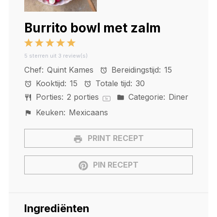
Burrito bowl met zalm
1
2
3
4
5
5
sterren uit
3
review(s)
Star
Stars
Stars
Stars
Stars
Chef:
Quint Kames
Bereidingstijd:
15
Kooktijd:
15
Totale tijd:
30
Porties:
2
porties
Categorie:
Diner
1
x
Keuken:
Mexicaans
PRINT RECEPT
PIN RECEPT
Ingrediënten