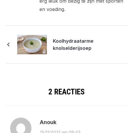
erg leuk om bezig te zijn met sporten
en voeding.
Koolhydraatarme
knolselderijsoep
2 REACTIES
Anouk
15/11/2021 om 09:43