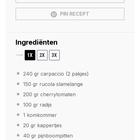
PIN RECEPT
Ingrediënten
1X
2X
3X
SCHAAL
240
gr carpaccio (
2
pakjes)
150
gr rucola slamelange
200
gr cherrytomaten
100
gr radijs
1
komkommer
20
gr kappertjes
40
gr pijnboompitten