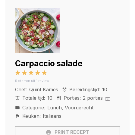
Carpaccio salade
1
2
3
4
5
5
sterren uit
1
review
Star
Stars
Stars
Stars
Stars
Chef:
Quint Kames
Bereidingstijd:
10
Totale tijd:
10
Porties:
2
porties
1
x
Categorie:
Lunch, Voorgerecht
Keuken:
Italiaans
PRINT RECEPT