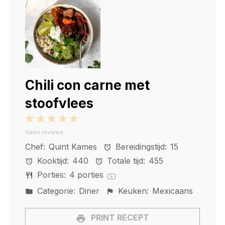
Chili con carne met
stoofvlees
1
2
3
4
5
Geen reviews
Star
Stars
Stars
Stars
Stars
Chef:
Quint Kames
Bereidingstijd:
15
Kooktijd:
440
Totale tijd:
455
Porties:
4
porties
1
x
Categorie:
Diner
Keuken:
Mexicaans
PRINT RECEPT