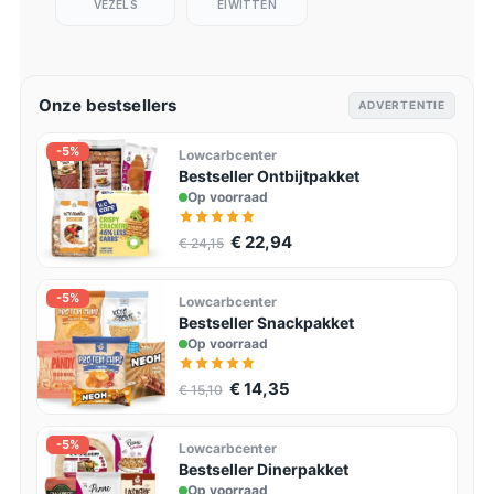
VEZELS
EIWITTEN
Onze bestsellers
ADVERTENTIE
-5%
Lowcarbcenter
Bestseller Ontbijtpakket
Op voorraad
€ 22,94
€ 24,15
-5%
Lowcarbcenter
Bestseller Snackpakket
Op voorraad
€ 14,35
€ 15,10
-5%
Lowcarbcenter
Bestseller Dinerpakket
Op voorraad