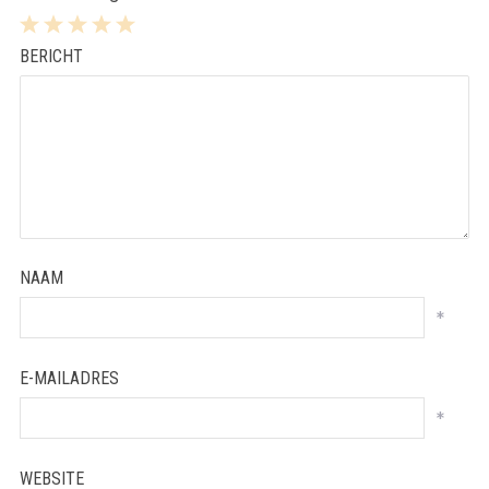
1
2
3
4
5
BERICHT
Star
Stars
Stars
Stars
Stars
NAAM
*
E-MAILADRES
*
WEBSITE