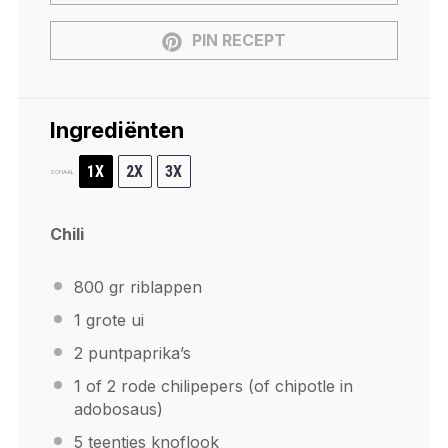
PIN RECEPT
Ingrediënten
1X
2X
3X
SCHAAL
Chili
800
gr riblappen
1
grote ui
2
puntpaprika’s
1
of 2 rode chilipepers (of chipotle in
adobosaus)
5
teentjes knoflook