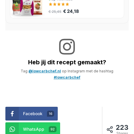
€ 24,18
€ 25,45
Heb jij dit recept gemaakt?
Tag
@lowcarbchef.nl
op Instagram met de hashtag
#lowcarbchef
Facebook
16
223
WhatsApp
92
Shares