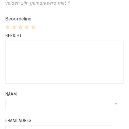
velden zijn gemarkeerd met
*
Beoordeling
1
2
3
4
5
BERICHT
Star
Stars
Stars
Stars
Stars
NAAM
*
E-MAILADRES