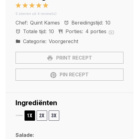
1
2
3
4
5
5
sterren uit
4
review(s)
Star
Stars
Stars
Stars
Stars
Chef:
Quint Kames
Bereidingstijd:
10
Totale tijd:
10
Porties:
4
porties
1
x
Categorie:
Voorgerecht
PRINT RECEPT
PIN RECEPT
Ingrediënten
1X
2X
3X
SCHAAL
Salade: