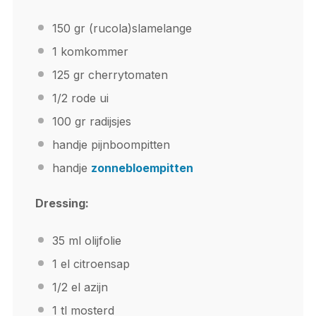
150
gr (rucola)slamelange
1
komkommer
125
gr cherrytomaten
1/2
rode ui
100
gr radijsjes
handje pijnboompitten
handje
zonnebloempitten
Dressing:
35
ml olijfolie
1
el citroensap
1/2
el azijn
1
tl mosterd