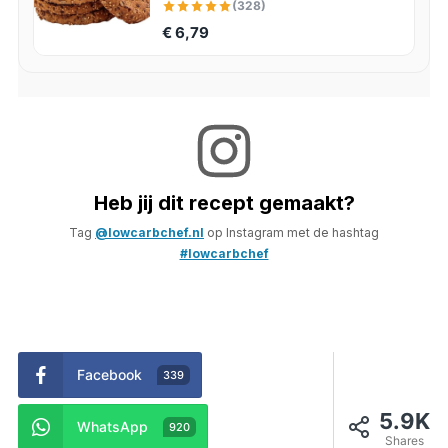
(328)
€ 6,79
Heb jij dit recept gemaakt?
Tag
@lowcarbchef.nl
op Instagram met de hashtag
#lowcarbchef
Facebook
339
5.9K
WhatsApp
920
Shares