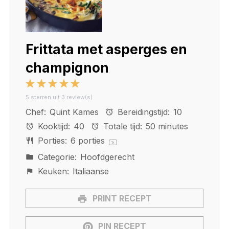
Frittata met asperges en
champignon
1
2
3
4
5
5
sterren uit
3
review(s)
Star
Stars
Stars
Stars
Stars
Chef:
Quint Kames
Bereidingstijd:
10
Kooktijd:
40
Totale tijd:
50 minutes
Porties:
6
porties
1
x
Categorie:
Hoofdgerecht
Keuken:
Italiaanse
PRINT RECEPT
PIN RECEPT