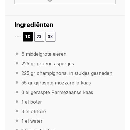
Ingrediënten
1X
2X
3X
SCHAAL
6
middelgrote eieren
225
gr groene asperges
225
gr champignons, in stukjes gesneden
55
gr geraspte mozzarella kaas
3
el geraspte Parmezaanse kaas
1
el boter
3
el olijfolie
1
el water