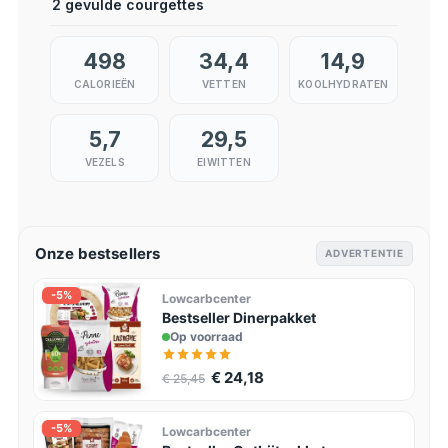
2 gevulde courgettes
498
34,4
14,9
CALORIEËN
VETTEN
KOOLHYDRATEN
5,7
29,5
VEZELS
EIWITTEN
Onze bestsellers
ADVERTENTIE
-5%
Lowcarbcenter
Bestseller Dinerpakket
Op voorraad
€ 24,18
€ 25,45
-5%
Lowcarbcenter