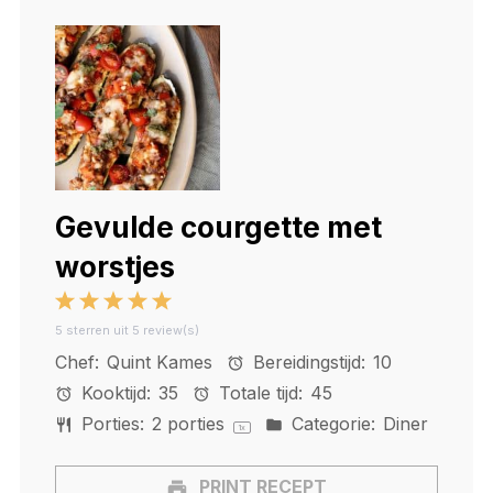
Gevulde courgette met
worstjes
1
2
3
4
5
5
sterren uit
5
review(s)
Star
Stars
Stars
Stars
Stars
Chef:
Quint Kames
Bereidingstijd:
10
Kooktijd:
35
Totale tijd:
45
Porties:
2
porties
Categorie:
Diner
1
x
PRINT RECEPT