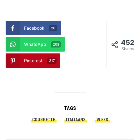
Facebook
26
452
WhatsApp
209
Shares
Pinterest
217
TAGS
COURGETTE
ITALIAANS
VLEES