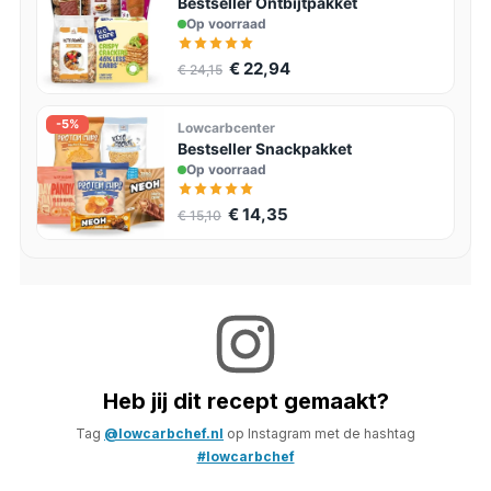
Bestseller Ontbijtpakket
Op voorraad
€ 22,94
€ 24,15
-5%
Lowcarbcenter
Bestseller Snackpakket
Op voorraad
€ 14,35
€ 15,10
Heb jij dit recept gemaakt?
Tag
@lowcarbchef.nl
op Instagram met de hashtag
#lowcarbchef