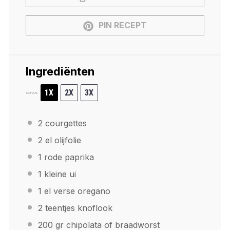
PIN RECEPT
Ingrediënten
1X
2X
3X
SCHAAL
2
courgettes
2
el olijfolie
1
rode paprika
1
kleine ui
1
el verse oregano
2
teentjes knoflook
200
gr chipolata of braadworst