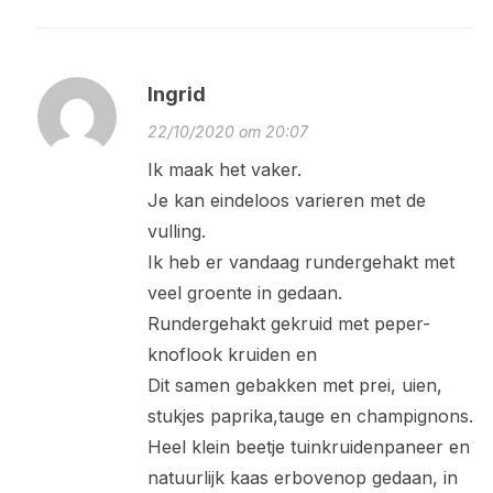
Ingrid
22/10/2020 om 20:07
Ik maak het vaker.
Je kan eindeloos varieren met de
vulling.
Ik heb er vandaag rundergehakt met
veel groente in gedaan.
Rundergehakt gekruid met peper-
knoflook kruiden en
Dit samen gebakken met prei, uien,
stukjes paprika,tauge en champignons.
Heel klein beetje tuinkruidenpaneer en
1.5K
3K
13.1K
natuurlijk kaas erbovenop gedaan, in