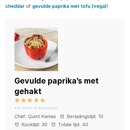
cheddar
of
gevulde paprika met tofu (vega)
!
Gevulde paprika’s met
gehakt
1
2
3
4
5
4.8
sterren uit
32
review(s)
Star
Stars
Stars
Stars
Stars
Chef:
Quint Kames
Bereidingstijd:
10
Kooktijd:
30
Totale tijd:
40