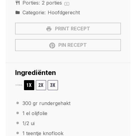
Porties:
2
porties
1
x
Categorie:
Hoofdgerecht
PRINT RECEPT
PIN RECEPT
Ingrediënten
1X
2X
3X
SCHAAL
300
gr rundergehakt
1
el olijfolie
1/2
ui
1
teentje knoflook