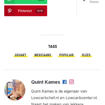
Shares
Pinterest
13.1K
TAGS
GEHAKT
MEXICAANS
POPULAIR
VLEES
Quint Kames
Quint Kames is de eigenaar van
Lowcarbchef.nl en Lowcarbcenter.nl.
Naast het maken van lekkere