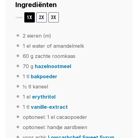
Ingrediënten
1X
2X
3X
SCHAAL
2
eieren (m)
1
el water of amandelmelk
60 g
zachte roomkaas
70 g
hazelnootmeel
1
tl
bakpoeder
½
tl kaneel
1
el
erythritol
1
tl
vanille-extract
optioneel: 1 el cacaopoeder
optioneel: handje aardbeien
voor erbij:
Lowcarbchef Sweet Syrup