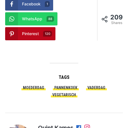
Facebook
1
209
WhatsApp
88
Shares
Pinterest
120
TAGS
MOEDERDAG
PANNENKOEK
VADERDAG
VEGETARISCH
Quint Kames