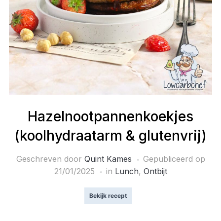
Hazelnootpannenkoekjes
(koolhydraatarm & glutenvrij)
Geschreven door
Quint Kames
Gepubliceerd op
21/01/2025
in
Lunch
,
Ontbijt
Bekijk recept