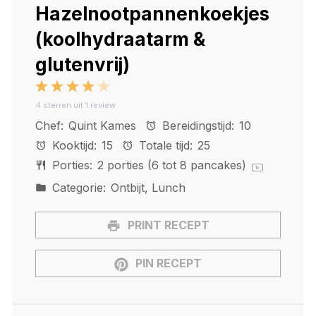
Hazelnootpannenkoekjes
(koolhydraatarm &
glutenvrij)
1
2
3
4
5
4
sterren uit
1
review
Star
Stars
Stars
Stars
Stars
Chef:
Quint Kames
Bereidingstijd:
10
Kooktijd:
15
Totale tijd:
25
Porties:
2
porties (6 tot 8 pancakes)
1
x
Categorie:
Ontbijt, Lunch
PRINT RECEPT
PIN RECEPT