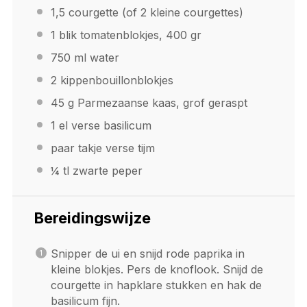
1
,5 courgette (of 2 kleine courgettes)
1
blik tomatenblokjes, 400 gr
750
ml water
2
kippenbouillonblokjes
45 g
Parmezaanse kaas, grof geraspt
1
el verse basilicum
paar takje verse tijm
¼
tl zwarte peper
Bereidingswijze
Snipper de ui en snijd rode paprika in
kleine blokjes. Pers de knoflook. Snijd de
courgette in hapklare stukken en hak de
basilicum fijn.