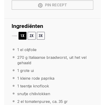
PIN RECEPT
Ingrediënten
1X
2X
3X
SCHAAL
1
el olijfolie
270 g
Italiaanse braadworst, uit het vel
gehaald
1
grote ui
1
kleine rode paprika
1
teentje knoflook
snufje chilivlokken
2
el tomatenpuree, ca. 35 gr