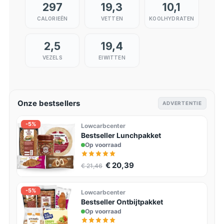
297
19,3
10,1
CALORIEËN
VETTEN
KOOLHYDRATEN
2,5
19,4
VEZELS
EIWITTEN
Onze bestsellers
ADVERTENTIE
-5%
Lowcarbcenter
Bestseller Lunchpakket
Op voorraad
€ 20,39
€ 21,46
-5%
Lowcarbcenter
Bestseller Ontbijtpakket
Op voorraad