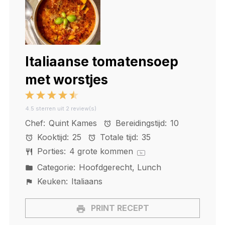
Italiaanse tomatensoep
met worstjes
1
2
3
4
5
4.5
sterren uit
2
review(s)
Star
Stars
Stars
Stars
Stars
Chef:
Quint Kames
Bereidingstijd:
10
Kooktijd:
25
Totale tijd:
35
Porties:
4
grote kommen
1
x
Categorie:
Hoofdgerecht, Lunch
Keuken:
Italiaans
PRINT RECEPT