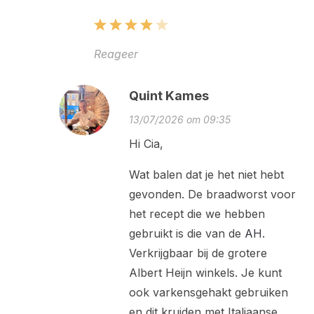
Reageer
Quint Kames
13/07/2026 om 09:35
Hi Cia,
Wat balen dat je het niet hebt
gevonden. De braadworst voor
het recept die we hebben
gebruikt is die van de
AH
.
Verkrijgbaar bij de grotere
Albert Heijn winkels. Je kunt
ook varkensgehakt gebruiken
en dit kruiden met Italiaanse