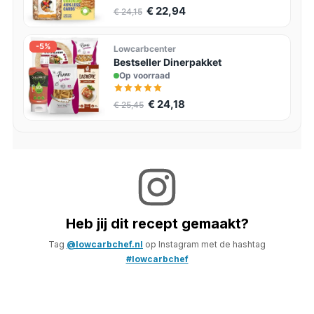
€ 22,94
€ 24,15
-5%
Lowcarbcenter
Bestseller Dinerpakket
Op voorraad
€ 24,18
€ 25,45
Heb jij dit recept gemaakt?
Tag
@lowcarbchef.nl
op Instagram met de hashtag
#lowcarbchef