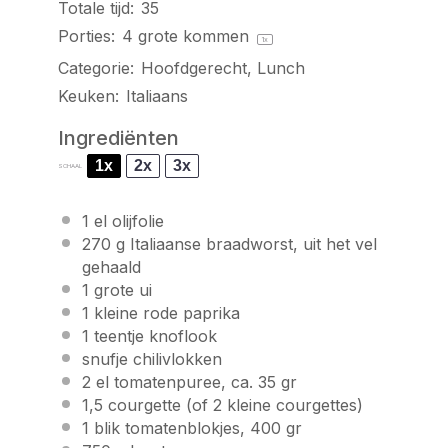
Totale tijd:
35
Porties:
4
grote kommen
1
x
Categorie:
Hoofdgerecht, Lunch
Keuken:
Italiaans
Ingrediënten
1x
2x
3x
SCHAAL
1
el olijfolie
270 g
Italiaanse braadworst, uit het vel
gehaald
1
grote ui
1
kleine rode paprika
1
teentje knoflook
snufje chilivlokken
2
el tomatenpuree, ca. 35 gr
1
,5 courgette (of 2 kleine courgettes)
1
blik tomatenblokjes, 400 gr