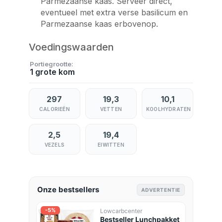
Parmezaanse kaas. Serveer direct,
eventueel met extra verse basilicum en
Parmezaanse kaas erbovenop.
Voedingswaarden
Portiegrootte
1 grote kom
297
19,3
10,1
CALORIEËN
VETTEN
KOOLHYDRATEN
2,5
19,4
VEZELS
EIWITTEN
Onze bestsellers
ADVERTENTIE
-5%
Lowcarbcenter
Bestseller Lunchpakket