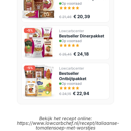
Op voorraad
€ 20,39
€ 21,46
-5%
Lowcarbcenter
Bestseller Dinerpakket
Op voorraad
€ 24,18
€ 25,45
-5%
Lowcarbcenter
Bestseller
Ontbijtpakket
Op voorraad
€ 22,94
€ 24,15
Bekijk het recept online
:
https://www.lowcarbchef.nl/recept/italiaanse-
tomatensoep-met-worstjes