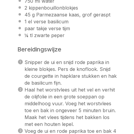
750
ml water
2
kippenbouillonblokjes
45 g
Parmezaanse kaas, grof geraspt
1
el verse basilicum
paar takje verse tijm
¼
tl zwarte peper
Bereidingswijze
Snipper de ui en snijd rode paprika in
kleine blokjes. Pers de knoflook. Snijd
de courgette in hapklare stukken en hak
de basilicum fijn.
Haal het worstvlees uit het vel en verhit
de olijfolie in een grote soeppan op
middelhoog vuur. Voeg het worstvlees
toe en bak in ongeveer 5 minuten bruin.
Maak het vlees tijdens het bakken los
met een houten lepel.
Voeg de ui en rode paprika toe en bak 4